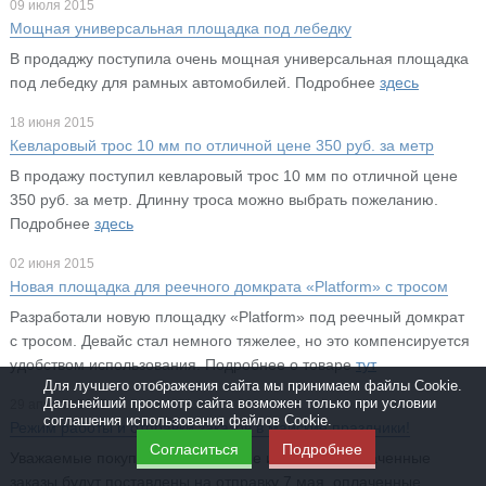
09 июля 2015
Мощная универсальная площадка под лебедку
В продаджу поступила очень мощная универсальная площадка
под лебедку для рамных автомобилей. Подробнее
здесь
18 июня 2015
Кевларовый трос 10 мм по отличной цене 350 руб. за метр
В продажу поступил кевларовый трос 10 мм по отличной цене
350 руб. за метр. Длинну троса можно выбрать пожеланию.
Подробнее
здесь
02 июня 2015
Новая площадка для реечного домкрата «Platform» с тросом
Разработали новую площадку «Platform» под реечный домкрат
с тросом. Девайс стал немного тяжелее, но это компенсируется
удобством использования. Подробнее о товаре
тут
Для лучшего отображения сайта мы принимаем файлы Cookie.
Дальнейший просмотр сайта возможен только при условии
29 апреля 2015
соглашения использования файлов Cookie.
Режим работы и отправки заказов в майские праздники!
Согласиться
Подробнее
Уважаемые покупатели! Все новые и недавно оплаченные
заказы будут поставлены на отправку 7 мая, оплаченные