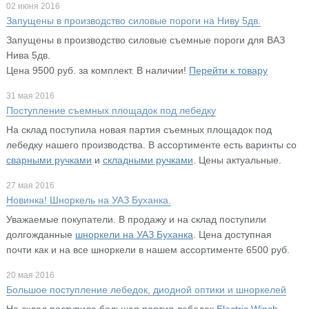
02 июня 2016
Запущены в производство силовые пороги на Ниву 5дв.
Запущены в производство силовые съемные пороги для ВАЗ
Нива 5дв.
Цена 9500 руб. за комплект. В наличии!
Перейти к товару
31 мая 2016
Поступление съемных площадок под лебедку
На склад поступила новая партия съемных площадок под
лебедку нашего производства. В ассортименте есть варинты со
сварными ручками
и
складными ручками
. Цены актуальные.
27 мая 2016
Новинка! Шноркель на УАЗ Буханка.
Уважаемые покупатели. В продажу и на склад поступили
долгожданные
шноркели на УАЗ Буханка
. Цена доступная
почти как и на все шноркели в нашем ассортименте 6500 руб.
20 мая 2016
Большое поступление лебедок, диодной оптики и шноркелей
На склад поступила большая партия лебедок
Electric Winch
,