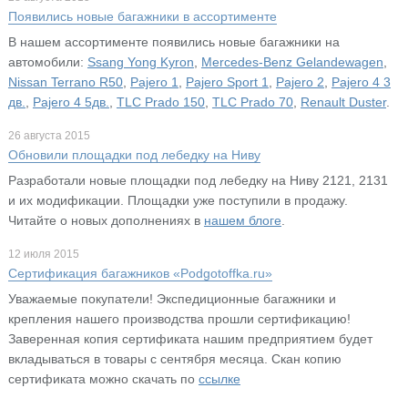
Появились новые багажники в ассортименте
В нашем ассортименте появились новые багажники на
автомобили:
Ssang Yong Kyron
,
Mercedes-Benz Gelandewagen
,
Nissan Terrano R50
,
Pajero 1
,
Pajero Sport 1
,
Pajero 2
,
Pajero 4 3
дв.
,
Pajero 4 5дв.
,
TLC Prado 150
,
TLC Prado 70
,
Renault Duster
.
26 августа 2015
Обновили площадки под лебедку на Ниву
Разработали новые площадки под лебедку на Ниву 2121, 2131
и их модификации. Площадки уже поступили в продажу.
Читайте о новых дополнениях в
нашем блоге
.
12 июля 2015
Сертификация багажников «Podgotoffka.ru»
Уважаемые покупатели! Экспедиционные багажники и
крепления нашего производства прошли сертификацию!
Заверенная копия сертификата нашим предприятием будет
вкладываться в товары с сентября месяца. Скан копию
сертификата можно скачать по
ссылке