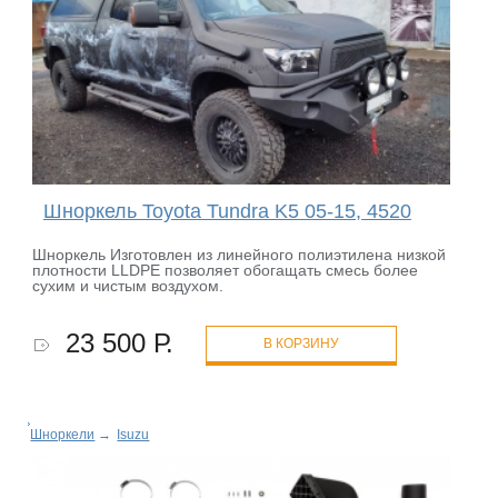
Шноркель Toyota Tundra K5 05-15, 4520
Шноркель Изготовлен из линейного полиэтилена низкой
плотности LLDPE позволяет обогащать смесь более
сухим и чистым воздухом.
23 500 Р.
В КОРЗИНУ
Шноркели
→
Isuzu