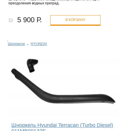
преодоления водных преград.
5 900 Р.
В КОРЗИНУ
Шноркели
→
HYUNDAI
Шноркель Hyundai Terracan (Turbo Diesel)
011MB00133E