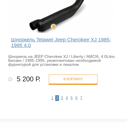
Шноркель Telawei Jeep Cherokee XJ 1985-
1995 4.0
Шноркель на JEEP Cherokee XJ / Liberty / AMCI6, 4.0Litre,
Бензин / 1985-1995, укомплектован необходимой
фурнитурой для установки и лекалом.
5 200 Р.
В КОРЗИНУ
1
2
3
4
5
6
7