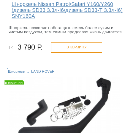
Шноркель Nissan Patrol/Safari Y160/Y260
(дизель SD33 3.3л-I6/дизель SD33-T 3.3л-I6)
SNY160A
Шноркель позволяет обогащать смесь более сухим и
чистым воздухом, тем самым продлевая жизнь двигателя.
3 790 Р.
В КОРЗИНУ
Шноркели
→
LAND ROVER
В НАЛИЧИИ