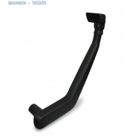
Шноркели
→
NISSAN