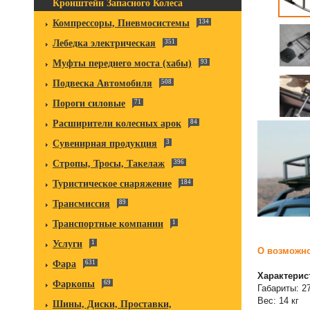
Кронштейн Запасного Колеса
Компрессоры, Пневмосистемы
134
Лебедка электрическая
351
Муфты переднего моста (хабы)
93
Подвеска Автомобиля
508
Пороги силовые
71
Расширители колесных арок
84
Сувенирная продукция
3
Стропы, Тросы, Такелаж
396
Туристическое снаряжение
184
Трансмиссия
89
Транспортные компании
1
Услуги
1
О возможно
Фара
631
Характерис
Фаркопы
69
Габариты: 2
Вес: 14 кг
Шины, Диски, Проставки,