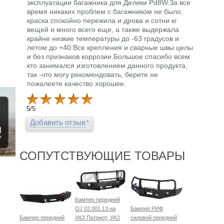
эксплуатации багажника для Делики Pd8W.За все
время никаких проблем с багажником не было,
краска спокойно пережила и дрова и сотни кг
вещей и много всего еще, а также выдержала
крайне низкие температуры до -63 градусов и
летом до +40.Все крепления и сварные швы целы
и без признаков коррозии.Большое спасибо всем
кто занимался изготовлением данного продукта,
так -что могу рекомендовать, берите не
пожалеете качество хорошее.
5
/
5
Добавить отзыв
СОПУТСТВУЮЩИЕ ТОВАРЫ
Бампер передний
OJ 02.001.13 на
Бампер РИФ
Бампер передний
УАЗ Патриот, УАЗ
силовой передний