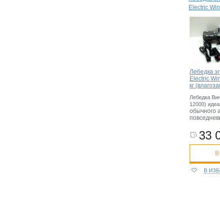
Electric Wi
Лебедка э
Electric W
кг (влаго
Лебедка Винч
12000) иде
обычного 
повседнев
33 
В
В ИЗ