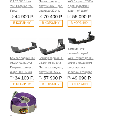
OJ 02.003.11 на
Пикап стандарт,
УАЗ Патриот 2005+
УАЗ Патриот, УАЗ
лифт 65 мм + доп.
с доп. фарами и
Пикап
опции до 2014 г.
защитной дугой
44 900 Р.
70 400 Р.
55 090 Р.
В КОРЗИНУ
В КОРЗИНУ
В КОРЗИНУ
Бампер РИФ
силовой задний
Бампер задний OJ
Бампер задний OJ
УАЗ Патриот (2005-
03.104.01 на УАЗ
03.104.03 на УАЗ
2014) с квадратом
Патриот стандарт,
Патриот стандарт,
под фаркоп и
лифт 50 и 65 мм
лифт 50 и 65 мм
калиткой стандарт
34 100 Р.
57 900 Р.
49 090 Р.
В КОРЗИНУ
В КОРЗИНУ
В КОРЗИНУ