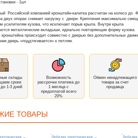
становки - 1шт
ый Российской компанией кронштейн-калитка рассчитан на колесо до 40
а двух опорах снимает нагрузку с двери. Крепления максимально сме
м усилителям кузова, что исключает порыв крыла. Внутри крыла
аются металлические вкладыши, идеально повторяющие форму кузова.
кронштейна происходит совместно с дверью без дополнительных движ
нии дверь «поддтягивается» к петлям.
нные склады
Возможность
Обмен ненадлежащего
щаем сроки
рассрочки платежа до
товара за счет
 до 1-3 дней
1 месяца с
продавца
предоплатой всего
20%
ЖИЕ ТОВАРЫ
ектрическая
→
Лебедка электрическая
→
Лебедка