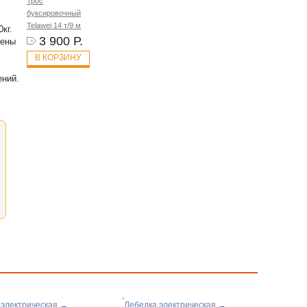
Трос
буксировочный
Telawei 14 т/9 м
кг.
3 900 Р.
щены
В КОРЗИНУ
ений.
 электрическая
→
Лебедка электрическая
→