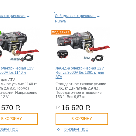
 электрическая
→
Лебедка электрическая
→
Runva
ПОД ЗАКАЗ
 электрическая 12V
Лебёдка электрическая 12V
00A lbs 1140 кг
Runva 3000A lbs 1361 кг для
ATV
 для ATV.
льное усилие 1140 кг.
Стандартное тяговое усилие
ь 2.6 л.с. Тормоз
1361 кг. Двигатель 2,9 л.с.
ический. Напряжение
Передаточное отношение
12 V.
153:1. Вес 9,87 кг.
 570 Р.
16 620 Р.
В КОРЗИНУ
В КОРЗИНУ
ИЗБРАННОЕ
В ИЗБРАННОЕ