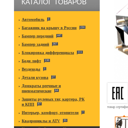
КАТАЛОГ ТОВАРОВ
Автомобиль
1
Багажник на крышу в России
234
Бампер передний
447
Бампер задний
367
Блокировка дифференциала
111
Боди лифт
130
Вездеходы
1
Детали кузова
27
Домкраты реечные и
пневматические
64
Защиты рулевых тяг, картера, РК
и КПП
67
товар сертиф
Интерьер, комфорт, отопители
7
Квадроциклы и ATV
35