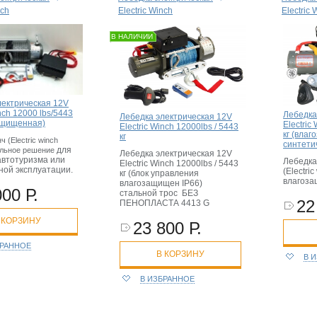
nch
Electric Winch
Electric 
В НАЛИЧИИ
лектрическая 12V
inch 12000 lbs/5443
Лебедка
Лебедка электрическая 12V
защищенная)
Electric
Electric Winch 12000lbs / 5443
кг (влаг
кг
 (Electric winch
синтети
для
альное решение
Лебедка электрическая 12V
автотуризма или
Лебедка
Electric Winch 12000lbs / 5443
ной эксплуатации.
(Electri
кг (блок управления
влагоз
влагозащищен IP66)
000 Р.
стальной трос БЕЗ
22
ПЕНОПЛАСТА 4413 G
 КОРЗИНУ
23 800 Р.
БРАННОЕ
В КОРЗИНУ
В 
В ИЗБРАННОЕ