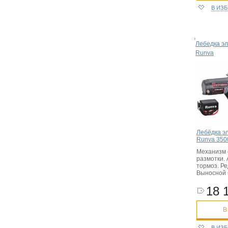
В ИЗ
Лебедка эл
Runva
Лебёдка э
Runva 3500
Механизм 
размотки.
тормоз. Ре
Выносной 
18 
В
В ИЗ