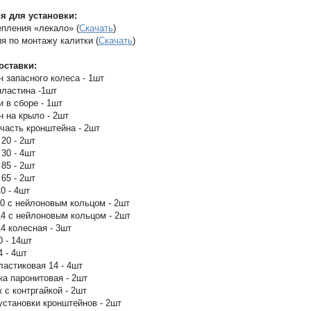
 для установки:
епления «лекало» (
Скачать
)
ия по монтажу калитки (
Скачать
)
оставки:
н запасного колеса - 1шт
пластина -1шт
и в сборе - 1шт
н на крыло - 2шт
 часть кронштейна - 2шт
 20 - 2шт
 30 - 4шт
 85 - 2шт
 65 - 2шт
0 - 4шт
10 с нейлоновым кольцом - 2шт
14 с нейлоновым кольцом - 2шт
14 колесная - 3шт
0 - 14шт
4 - 4шт
ластиковая 14 - 4шт
ка паронитовая - 2шт
 с контргайкой - 2шт
установки кронштейнов - 2шт