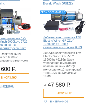
Winch
Electric Winch GRIZZLY
СРОК ПОСТАВКИ: 90
Лебедка электрическая 12V
 электрическая 12V
Electric Winch GRIZZLY
 Winch 6000kev / 2722
13500lbs / 6136кг с
озащищен) с
синтетическим тросом, 6533
ческим тросом 8mm
Лебедка электрическая 12V
 Электрик Винч
Electric Winch GRIZZLY
c winch 6000) с
13500lbs / 6136кг (блок
ащищенным корпусом
управления и механизм
влагозащищены (IP66)/
 600 Р.
моносоленоид) кевларовый
трос 10мм BZ13500NEW
10MM
В КОРЗИНУ
47 580 Р.
ИЗБРАННОЕ
В КОРЗИНУ
В ИЗБРАННОЕ