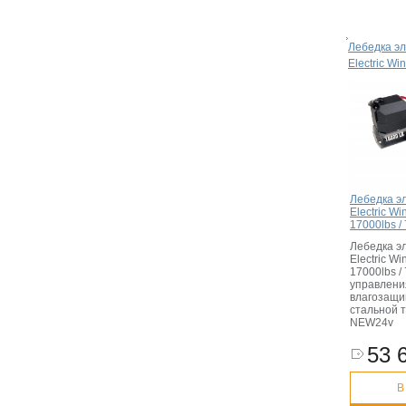
Лебедка эл
Electric W
Лебедка э
Electric W
17000lbs / 
Лебедка э
Electric W
17000lbs / 
управлени
влагозащи
стальной 
NEW24v
53 
В