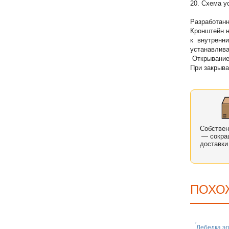
20. Схема у
Разработанн
Кронштейн н
к внутренни
устанавлив
Открывание 
При закрыва
Собстве
— сокра
доставки
ПОХО
Лебедка эл