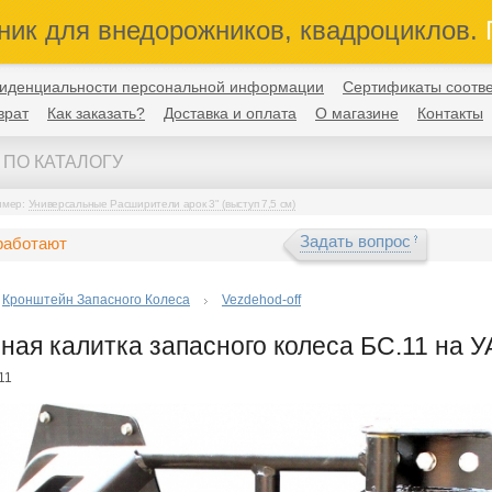
ник для внедорожников, квадроциклов.
П
иденциальности персональной информации
Сертификаты соотве
врат
Как заказать?
Доставка и оплата
О магазине
Контакты
имер:
Универсальные Расширители арок 3" (выступ 7,5 см)
Задать вопрос
работают
Кронштейн Запасного Колеса
Vezdehod-off
ная калитка запасного колеса БС.11 на 
11