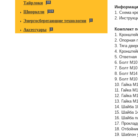
Тайрлоки
18
Информация
Шноркели
124
1. Схема кр
2. Инструкц
Энергосберегающие технологии
1
Комплект п
Аксессуары
1
1. Кронштей
2. Опорная 
3. Тяга двер
4. Кронштей
5. Ответная
6. Болт М10
7. Болт М10
8. Болт М14
9. Болт М10
10. Гайка М1
11. Гайка М
12. Гайка М
13. Гайка М
14. Шайба 1
15. Шайба 1
16. Шайба п
17. Проклад
18. Отбойник
19. Шаблон 