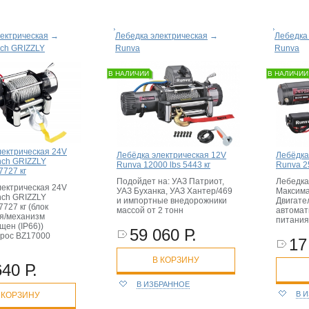
ектрическая
→
Лебедка электрическая
→
Лебедка
inch GRIZZLY
Runva
Runva
В НАЛИЧИИ
В НАЛИЧИИ
лектрическая 24V
Лебёдка электрическая 12V
Лебёдка
inch GRIZZLY
Runva 12000 lbs 5443 кг
Runva 25
7727 кг
Подойдет на: УАЗ Патриот,
Лебедка
лектрическая 24V
УАЗ Буханка, УАЗ Хантер/469
Максима
inch GRIZZLY
и импортные внедорожники
Двигател
7727 кг (блок
массой от 2 тонн
автомат
я/механизм
питания 
щен (IP66))
59 060 Р.
трос BZ17000
17
В КОРЗИНУ
640 Р.
В ИЗБРАННОЕ
В 
 КОРЗИНУ