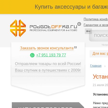
Купить аксессуары и багаж
Политика конф
Гарантии и воз
Напр
Заказать звонок консультанта
Для вас 
+7 951 193 79 77
Отправляем товары по всей России!
Главная
Ваш спутник в путешествиях с 2009г
Устан
21 июля 2
Установк
Ниже пред
регистрац