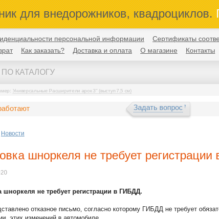
ник для внедорожников, квадроциклов.
П
иденциальности персональной информации
Сертификаты соотве
врат
Как заказать?
Доставка и оплата
О магазине
Контакты
имер:
Универсальные Расширители арок 3" (выступ 7,5 см)
Задать вопрос
работают
Новости
овка шноркеля не требует регистрации
020
а шноркеля не требует регистрации в ГИБДД.
ставлено отказное письмо, согласно которому ГИБДД не требует обяза
ии этих изменений в автомобиле.