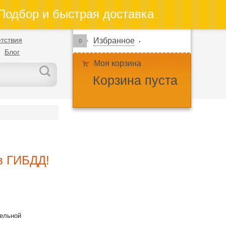
одбор и быстрая доставка
тствия
Избранное
0
Блог
Моя корзина
Корзина пуста
 в ГИБДД!
тельной