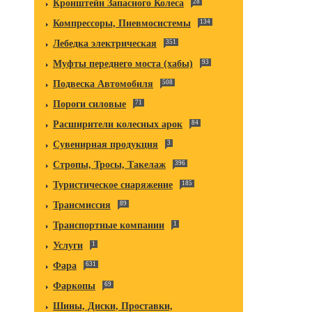
Кронштейн Запасного Колеса
28
Компрессоры, Пневмосистемы
134
Лебедка электрическая
351
Муфты переднего моста (хабы)
93
Подвеска Автомобиля
508
Пороги силовые
71
Расширители колесных арок
84
Сувенирная продукция
3
Стропы, Тросы, Такелаж
396
Туристическое снаряжение
185
Трансмиссия
89
Транспортные компании
1
Услуги
1
Фара
631
Фаркопы
69
Шины, Диски, Проставки,