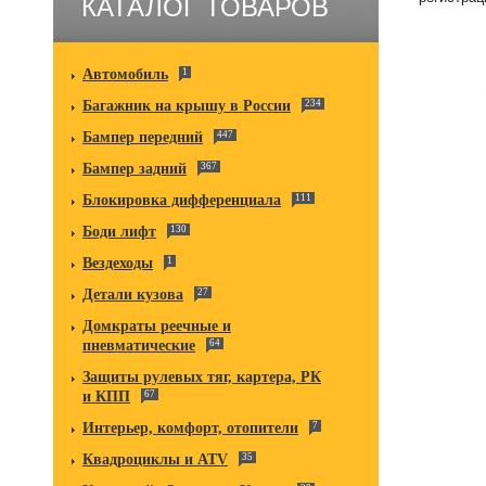
КАТАЛОГ ТОВАРОВ
Автомобиль
1
Багажник на крышу в России
234
Бампер передний
447
Бампер задний
367
Блокировка дифференциала
111
Боди лифт
130
Вездеходы
1
Детали кузова
27
Домкраты реечные и
пневматические
64
Защиты рулевых тяг, картера, РК
и КПП
67
Интерьер, комфорт, отопители
7
Квадроциклы и ATV
35