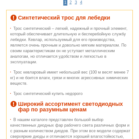
1
2
3
4
Синтетический трос для лебедки
Трос синтетический – легкий, надежный и прочный элемент,
который обеспечивает длительную и бесперебойную службу
лебедки. Кевлар, используемый для его производства,
является очень прочным и довольно мягким материалом. По
своим характеристикам он не уступает металлическим
аналогам, но отличается удобством и легкостью в
эксплуатации.
Трос кевларовый имеет небольшой вес (100 м весят менее 7
кг) и не боится влаги, грязи и многих агрессивных химических
веществ.
Трос синтетический купить недорого
Широкий ассортимент светодиодных
фар по разумным ценам
В нашем каталоге представлен большой выбор
качественных диодных фар рабочего света различных форм и
с разным количеством диодов. При этом все модели содержат
сверхяркие диоды и отличаются хорошей влагостойкостью,