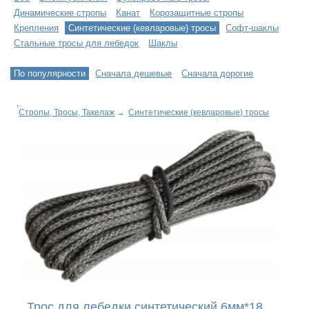
Динамические стропы
Канат
Корозащитные стропы
Крепления
Синтетические (кевларовые) тросы
Софт-шаклы
Стальные тросы для лебедок
Шаклы
По популярности
Сначала дешевые
Сначала дорогие
Стропы, Тросы, Такелаж
→
Синтетические (кевларовые) тросы
Трос для лебедки синтетический 6мм*18