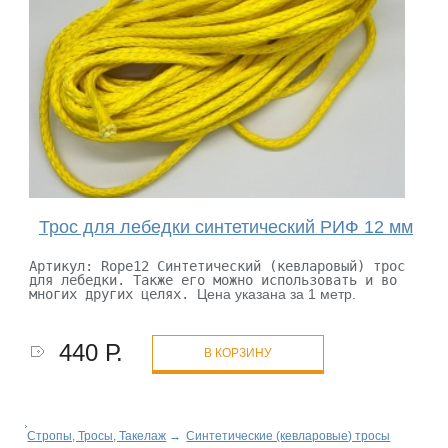
Трос для лебедки синтетический РИФ 12 мм
Артикул: Rope12
Синтетический (кевларовый) трос
для лебедки.
Также его можно использовать и во
многих
других целях.
Цена указана за 1 метр.
440 Р.
В КОРЗИНУ
Стропы, Тросы, Такелаж
→
Синтетические (кевларовые) тросы