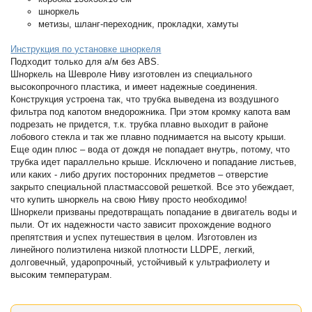
шноркель
метизы, шланг-переходник, прокладки, хамуты
Инструкция по установке шноркеля
Подходит только для а/м без ABS.
Шноркель на Шевроле Ниву изготовлен из специального
высокопрочного пластика, и имеет надежные соединения.
Конструкция устроена так, что трубка выведена из воздушного
фильтра под капотом внедорожника. При этом кромку капота вам
подрезать не придется, т.к. трубка плавно выходит в районе
лобового стекла и так же плавно поднимается на высоту крыши.
Еще один плюс – вода от дождя не попадает внутрь, потому, что
трубка идет параллельно крыше. Исключено и попадание листьев,
или каких - либо других посторонних предметов – отверстие
закрыто специальной пластмассовой решеткой. Все это убеждает,
что купить шноркель на свою Ниву просто необходимо!
Шноркели призваны предотвращать попадание в двигатель воды и
пыли. От их надежности часто зависит прохождение водного
препятствия и успех путешествия в целом. Изготовлен из
линейного полиэтилена низкой плотности LLDPE, легкий,
долговечный, ударопрочный, устойчивый к ультрафиолету и
высоким температурам.