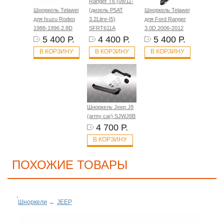
Ranger T6 (08/11-
Шноркель Telawei
(дизель P5AT
Шноркель Telawei
для Isuzu Rodeo
3.2Litre-I5)
для Ford Ranger
1988-1996 2.8D
SFRT611A
3.0D 2006-2012
5 400 Р.
4 400 Р.
5 400 Р.
В КОРЗИНУ
В КОРЗИНУ
В КОРЗИНУ
Шноркель Jeep J8
(army car) SJWJ8B
4 700 Р.
В КОРЗИНУ
ПОХОЖИЕ ТОВАРЫ
Шноркели
→
JEEP