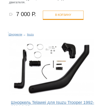
двигателя.
7 000 Р.
В КОРЗИНУ
Шноркели
→
Isuzu
Шноркель Telawei для Isuzu Trooper 1992-