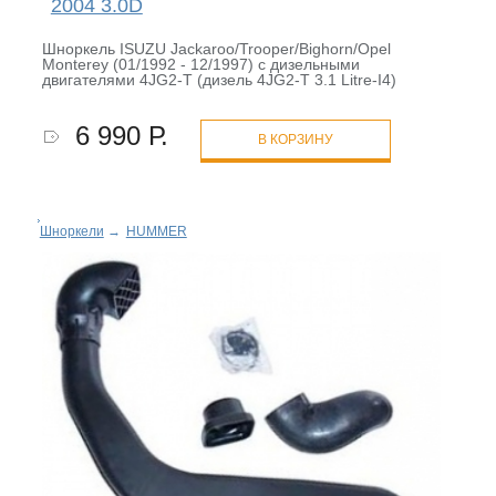
2004 3.0D
Шноркель ISUZU Jackaroo/Trooper/Bighorn/Opel
Monterey (01/1992 - 12/1997) с дизельными
двигателями 4JG2-T (дизель 4JG2-T 3.1 Litre-I4)
6 990 Р.
В КОРЗИНУ
Шноркели
→
HUMMER