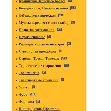
Кронштейн Запасного Колеса
28
Компрессоры, Пневмосистемы
134
Лебедка электрическая
351
Муфты переднего моста (хабы)
93
Подвеска Автомобиля
508
Пороги силовые
71
Расширители колесных арок
84
Сувенирная продукция
3
Стропы, Тросы, Такелаж
396
Туристическое снаряжение
184
Трансмиссия
89
Транспортные компании
1
Услуги
1
Фара
631
Фаркопы
69
Шины, Диски, Проставки,