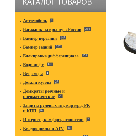
КАТАЛОГ ТОВАРОВ
Автомобиль
1
Багажник на крышу в России
234
Бампер передний
447
Бампер задний
367
Блокировка дифференциала
111
Боди лифт
130
Вездеходы
1
Детали кузова
27
Домкраты реечные и
пневматические
64
Защиты рулевых тяг, картера, РК
и КПП
67
Интерьер, комфорт, отопители
7
Квадроциклы и ATV
35