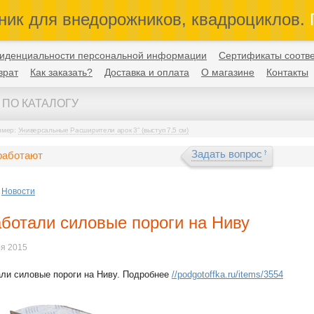
ник для внедорожников, квадроциклов.
П
иденциальности персональной информации
Сертификаты соотве
врат
Как заказать?
Доставка и оплата
О магазине
Контакты
имер:
Универсальные Расширители арок 3" (выступ 7,5 см)
Задать вопрос
работают
Новости
ботали силовые пороги на Ниву
ря 2015
ли силовые пороги на Ниву. Подробнее
//podgotoffka.ru/items/3554