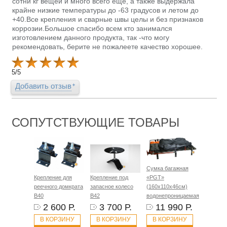
сотни кг вещей и много всего еще, а также выдержала
крайне низкие температуры до -63 градусов и летом до
+40.Все крепления и сварные швы целы и без признаков
коррозии.Большое спасибо всем кто занимался
изготовлением данного продукта, так -что могу
рекомендовать, берите не пожалеете качество хорошее.
5
/
5
Добавить отзыв
СОПУТСТВУЮЩИЕ ТОВАРЫ
Сумка багажная
Крепление для
Крепление под
«PGT»
реечного домкрата
запасное колесо
(160х110х46см)
B40
B42
водонепроницаемая
2 600 Р.
3 700 Р.
11 990 Р.
В КОРЗИНУ
В КОРЗИНУ
В КОРЗИНУ