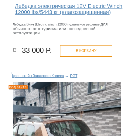
Лебедка электрическая 12V Electric Winch
12000 lbs/5443 кг (влагозащищенная)
для
Лебедка Винч (Electric winch 12000) идеальное решение
обычного автотуризма или повседневной
эксплуатации.
33 000 Р.
В КОРЗИНУ
Кронштейн Запасного Колеса
→
PGT
ПОД ЗАКАЗ