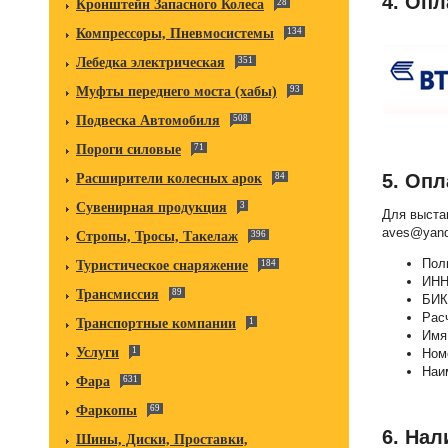
4. Опл
Кронштейн Запасного Колеса
28
Компрессоры, Пневмосистемы
134
Лебедка электрическая
351
Муфты переднего моста (хабы)
93
Подвеска Автомобиля
508
Пороги силовые
71
5. Оп
Расширители колесных арок
84
Сувенирная продукция
3
Для выстав
aves@yand
Стропы, Тросы, Такелаж
396
Пол
Туристическое снаряжение
184
ИН
Трансмиссия
89
БИК
Рас
Транспортные компании
1
Имя
Услуги
1
Ном
Наи
Фара
631
Фаркопы
69
6. На
Шины, Диски, Проставки,