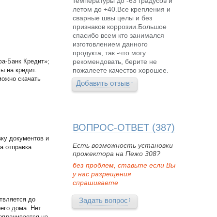
температуры до -63 градусов и
летом до +40.Все крепления и
сварные швы целы и без
признаков коррозии.Большое
спасибо всем кто занимался
изготовлением данного
продукта, так -что могу
рекомендовать, берите не
фа-Банк Кредит»;
пожалеете качество хорошее.
ы на кредит.
можно скачать
Добавить отзыв
ВОПРОС-ОТВЕТ (387)
ку документов и
Есть возможность установки
а отправка
прожектора на Пежо 308?
без проблем, ставьте если Вы
у нас разрещения
спрашиваете
твляется до
Задать вопрос
его дома. Нет
 оплачивается на