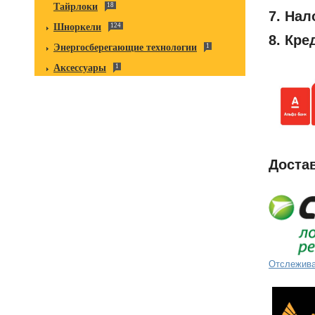
Тайрлоки
18
7.
Нал
Шноркели
124
8.
Кре
Энергосберегающие технологии
1
Аксессуары
1
Достав
Отслежива