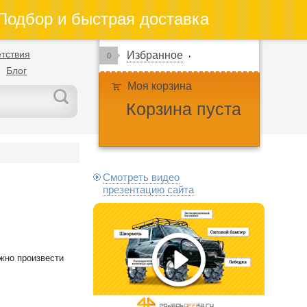
одбор и быстрая доставка
тствия
Избранное
0
Блог
Моя корзина
Корзина пуста
Смотреть видео
презентацию сайта
ожно произвести