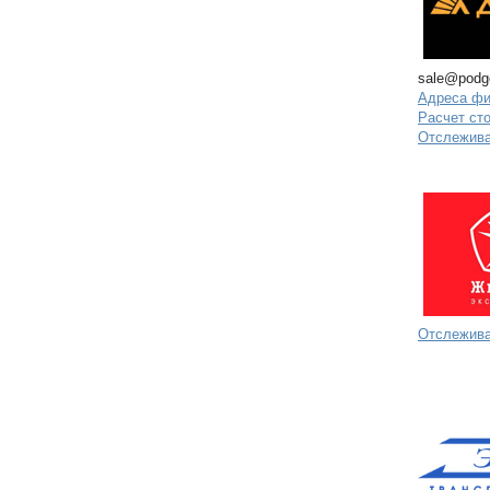
sale@podg
Адреса ф
Расчет ст
Отслежива
Отслежива