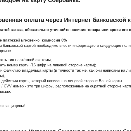
овенная оплата через Интернет банковской 
латой заказа, обязательно уточняйте наличие товара или сроки его 
е платежей мгновенно,
комиссия 0%
ы банковской картой необходимо внести информацию в следующие пол
орзине:
рать тип платёжной системы;
ать номер карты (16 цифр на лицевой стороне карты);
 и фамилию владельца карты (в точности так же, как они написаны на л
ы);
к действия карты, который написан на лицевой стороне Вашей карты.
 / CVV номер - это три цифры, расположенные на обратной стороне карт
писью.
жи защищены!