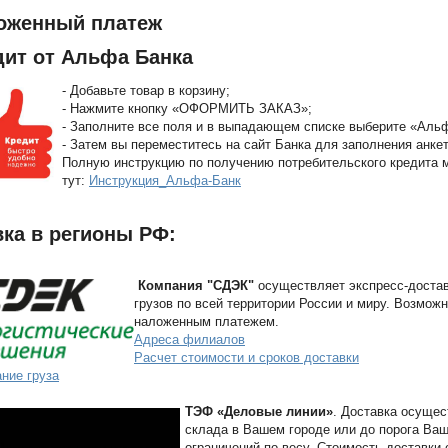
оженный платеж
дит от Альфа Банка
- Добавьте товар в корзину;
- Нажмите кнопку «ОФОРМИТЬ ЗАКАЗ»;
- Заполните все поля и в выпадающем списке выберите «Аль
- Затем вы переместитесь на сайт Банка для заполнения анкет
Полную инструкцию по получению потребительского кредита 
тут:
Инструкция_Альфа-Банк
ка в регионы РФ:
Компания "СДЭК"
осуществляет экспресс-достав
грузов по всей территории России и миру. Возможн
наложенным платежем.
Адреса филиалов
Расчет стоимости и сроков доставки
ние груза
ТЭФ «Деловые линии»
. Доставка осущес
склада в Вашем городе или до порога Ваш
ограничений по весу. Стоимость доставки