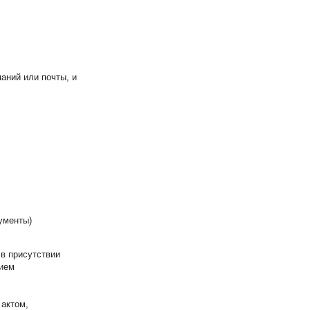
аний или почты, и
ументы)
в присутствии
нием
актом,