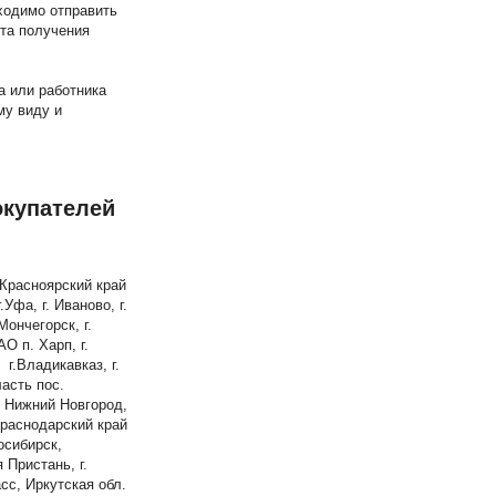
ходимо отправить
нта получения
а или работника
му виду и
окупателей
 Красноярский край
.Уфа, г. Иваново, г.
Мончегорск, г.
АО п. Харп, г.
г.Владикавказ, г.
ласть пос.
г. Нижний Новгород,
Краснодарский край
осибирск,
 Пристань, г.
сс, Иркутская обл.