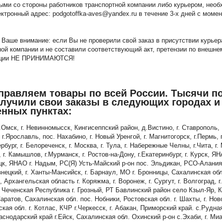
ыми со стороны работников транспортной компании либо курьером, необ
ктронный адрес: podgotoffka-aves@yandex.ru в течение 3-х дней с моме
Ваше внимание: если Вы не проверили свой заказ в присутствии курьер
ной компании и не составили соответствующий акт, претензии по внешне
ации НЕ ПРИНИМАЮТСЯ!
правляем товары по всей России. Тысячи п
олучили свои заказы в следующих городах и
енных пунктах:
г.Омск, г. Невинномысск, Кингисеппский район, д.Вистино, г. Ставрополь,
 г.Ярославль, пос. Нахабино, г. Новый Уренгой, г. Магнитогорск, г.Пермь, г
рбург, г. Белореченск, г. Москва, г. Тула, г. Набережные Челны, г.Чита, г. 
 г. Камышлов, г.Мурманск, г. Ростов-на-Дону, г.Екатеринбург, г. Курск, ЯН
к, ЯНАО г. Надым, РС(Я) Усть-Майский р-он пос. Эльдикан, РСО-Алания 
нецкий, г. Ханты-Мансийск, г. Барнаул, МО г. Бронницы, Сахалинская об
 Архангельская область г. Коряжма, г. Воронеж, г. Сургут, г. Волгоград, 
, Чеченская Республика г. Грозный, РТ Бавлинский район село Кзыл-Яр, 
Саратов, Сахалинская обл. пос. Нобники, Ростовская обл. г. Шахты, г. Нов
кая обл. г. Котлас, КЧР г.Черкесск, г. Абакан, Приморский край. с.Рудная
аснодарский край г.Ейск, Сахалинская обл. Охинский р-он с.Эхаби, г. Миа