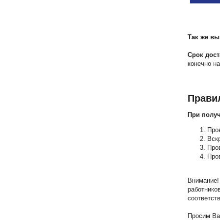
Так же вы
Срок дост
конечно на
Прави
При полу
Про
Вск
Пров
Про
Внимание!
работников
соответст
Просим Ва