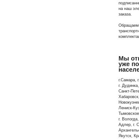
подписанн
на наш эле
заказа.
Обращаем 
транспорт
комплект
Мы от
уже п
насел
г.Самара, 
г. Дудинка,
Санкт-Пете
Хабаровск,
Новокузнец
Лениск-Куз
Тымовское,
г. Вологда
Адлер, г. 
Архангельс
Якутск, Кр