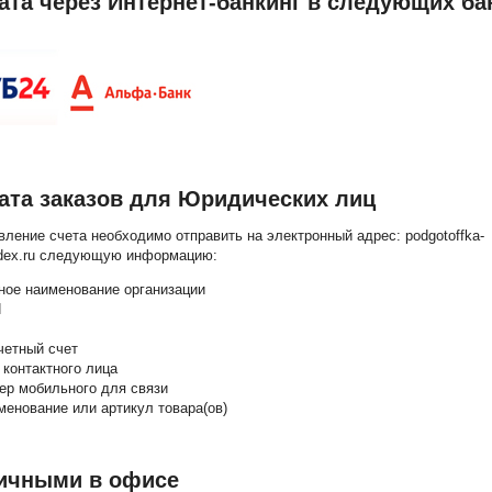
ата через Интернет-банкинг в следующих ба
лата заказов для Юридических лиц
ление счета необходимо отправить на электронный адрес: podgotoffka-
ex.ru следующую информацию:
ное наименование организации
Н
четный счет
 контактного лица
ер мобильного для связи
менование или артикул товара(ов)
личными в офисе