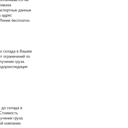
 заказа
аспортные данные
а адрес
 Линии бесплатно.
до склада в Вашем
ет ограничений по
лучении груза.
элдорэкспедиция
 до склада в
 Стоимость
учении груза.
ой компании