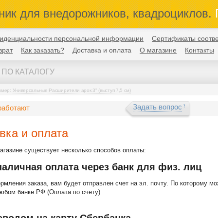
ник для внедорожников, квадроциклов.
П
иденциальности персональной информации
Сертификаты соотве
врат
Как заказать?
Доставка и оплата
О магазине
Контакты
имер:
Универсальные Расширители арок 3" (выступ 7,5 см)
Задать вопрос
работают
вка и оплата
агазине существует несколько способов оплаты:
наличная оплата через банк для физ. лиц
мления заказа, вам будет отправлен счет на эл. почту. По которому м
любом банке РФ (Оплата по счету)
еводом на карту Сбербанка.