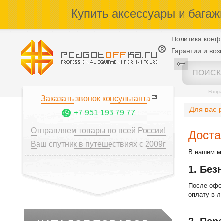
Купить аксессуары и багаж
Политика конф
Гарантии и воз
Напр
Заказать звонок консультанта
Для вас 
+7 951 193 79 77
Отправляем товары по всей России!
Доста
Ваш спутник в путешествиях с 2009г
В нашем м
1. Без
После офор
оплату в 
2. Пер