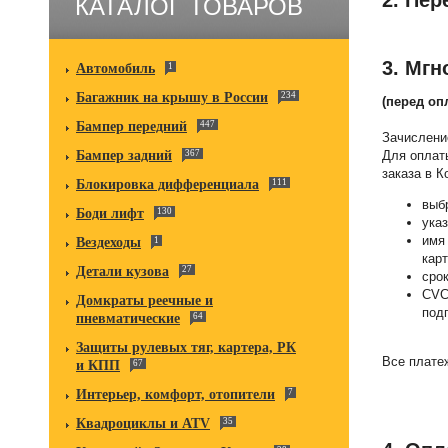
КАТАЛОГ ТОВАРОВ
3. Мгн
Автомобиль
1
Багажник на крышу в России
234
(перед оп
Бампер передний
447
Зачислени
Бампер задний
367
Для оплат
заказа в К
Блокировка дифференциала
111
выб
Боди лифт
130
указ
имя
Вездеходы
1
карт
Детали кузова
27
сро
CVC
Домкраты реечные и
под
пневматические
64
Защиты рулевых тяг, картера, РК
Все плате
и КПП
67
Интерьер, комфорт, отопители
7
Квадроциклы и ATV
35