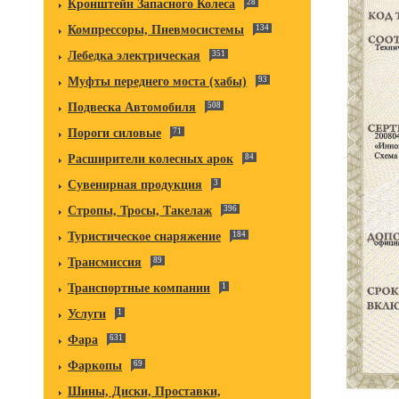
Кронштейн Запасного Колеса
28
Компрессоры, Пневмосистемы
134
Лебедка электрическая
351
Муфты переднего моста (хабы)
93
Подвеска Автомобиля
508
Пороги силовые
71
Расширители колесных арок
84
Сувенирная продукция
3
Стропы, Тросы, Такелаж
396
Туристическое снаряжение
184
Трансмиссия
89
Транспортные компании
1
Услуги
1
Фара
631
Фаркопы
69
Шины, Диски, Проставки,