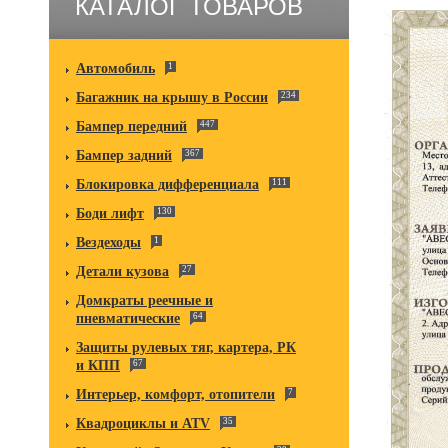
КАТАЛОГ ТОВАРОВ
Автомобиль
1
Багажник на крышу в России
234
Бампер передний
447
Бампер задний
367
Блокировка дифференциала
111
Боди лифт
130
Вездеходы
1
Детали кузова
27
Домкраты реечные и
пневматические
64
Защиты рулевых тяг, картера, РК
и КПП
67
Интерьер, комфорт, отопители
7
Квадроциклы и ATV
35