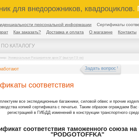
ник для внедорожников, квадроциклов.
П
иденциальности персональной информации
Сертификаты соотве
врат
Как заказать?
Доставка и оплата
О магазине
Контакты
имер:
Универсальные Расширители арок 3" (выступ 7,5 см)
Задать вопрос
работают
фикаты соответствия
плектуем все экспедиционные багажники, силовой обвес и прочие издел
зводства копией сертификата с печатью. Таким образом ограждаем Вас 
регистрацией в ГИБДД изменений в конструкции транспортного средс
ификат соответствия таможенного союза на
"PODGOTOFFKA"