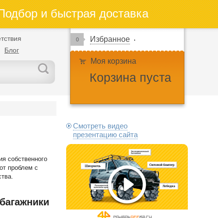
одбор и быстрая доставка
тствия
Избранное
0
Блог
Моя корзина
Корзина пуста
Смотреть видео
презентацию сайта
ия собственного
от проблем с
тва.
 багажники