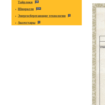
Тайрлоки
18
Шноркели
124
Энергосберегающие технологии
1
Аксессуары
1