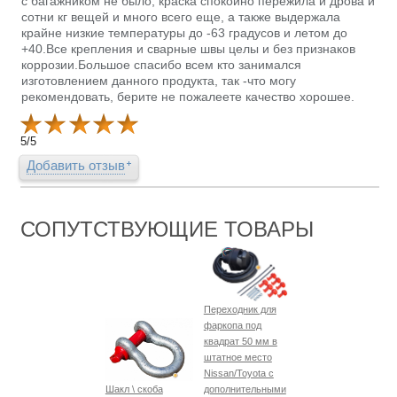
с багажником не было, краска спокойно пережила и дрова и
сотни кг вещей и много всего еще, а также выдержала
крайне низкие температуры до -63 градусов и летом до
+40.Все крепления и сварные швы целы и без признаков
коррозии.Большое спасибо всем кто занимался
изготовлением данного продукта, так -что могу
рекомендовать, берите не пожалеете качество хорошее.
5
/
5
Добавить отзыв
СОПУТСТВУЮЩИЕ ТОВАРЫ
Переходник для
фаркопа под
квадрат 50 мм в
штатное место
Nissan/Toyota с
Шакл \ скоба
дополнительными