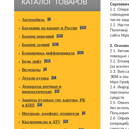
КАТАЛОГ ТОВАРОВ
Сергееви
1.1. Опер
соблюдени
Автомобиль
1
числе защ
1.2. Наст
Багажник на крышу в России
234
Политика)
сайта https
Бампер передний
447
Бампер задний
367
2. Основн
2.1. Авто
Блокировка дифференциала
111
помощью с
2.2. Блок
Боди лифт
130
(за исклю
Вездеходы
1
2.3. Веб-
ЭВМ и баз
Детали кузова
27
https://pod
Домкраты реечные и
2.4. Инфо
пневматические
64
персональ
средств.
Защиты рулевых тяг, картера, РК
2.5. Обез
и КПП
67
без испол
Пользоват
Интерьер, комфорт, отопители
7
2.6. Обра
Квадроциклы и ATV
35
(операций
средств с