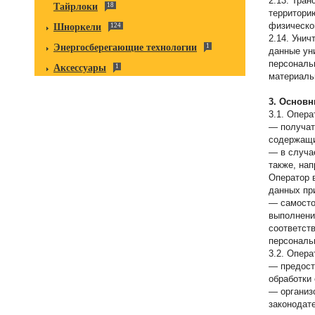
2.13. Тра
Тайрлоки
18
территори
физическо
Шноркели
124
2.14. Уни
Энергосберегающие технологии
1
данные ун
персональ
Аксессуары
1
материаль
3. Основн
3.1. Опера
— получат
содержащи
— в случа
также, на
Оператор 
данных пр
— самосто
выполнени
соответст
персональ
3.2. Опера
— предост
обработки
— организ
законодат