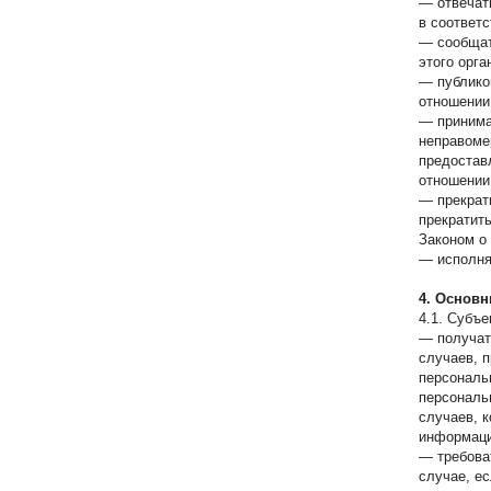
— отвечат
в соответ
— сообщат
этого орг
— публико
отношении
— принима
неправомер
предостав
отношении
— прекрат
прекратит
Законом о
— исполня
4. Основн
4.1. Субъ
— получат
случаев, 
персональ
персональ
случаев, 
информаци
— требова
случае, е