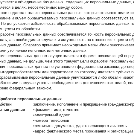
опускается объединение баз данных, содержащих персональные данные, 
яется в целях, несовместимых между собой.
ботке подлежат только персональные данные, которые отвечают целям их
ржание и объем обрабатываемых персональных данных соответствуют з
. Не допускается избыточность обрабатываемых персональных данных п
м целям их обработки.
обработке персональных данных обеспечивается точность персональных 
ость, а в необходимых случаях и актуальность по отношению к целям об
ных данных. Оператор принимает необходимые меры и/или обеспечивает
или уточнению неполных или неточных данных.
ение персональных данных осуществляется в форме, позволяющей опре
ных данных, не дольше, чем этого требуют цели обработки персональны
ения персональных данных не установлен федеральным законом, догово
 выгодоприобретателем или поручителем по которому является субъект 
брабатываемые персональные данные уничтожаются либо обезличивают
ботки или в случае утраты необходимости в достижении этих целей, есл
рено федеральным законом.
обработки персональных данных
аботки
заключение, исполнение и прекращение гражданско-п
ьные данные
•фамилия, имя, отчество
•электронный адрес
•номера телефонов
•реквизиты документа, удостоверяющего личность
•адрес фактического места проживания и регистрации