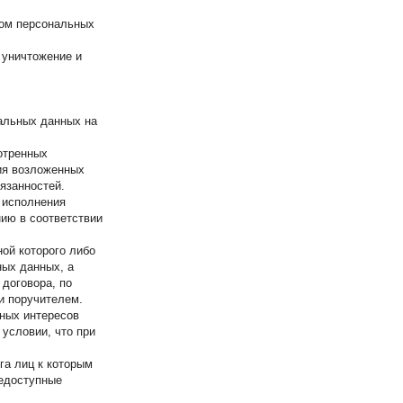
том персональных
, уничтожение и
альных данных на
отренных
ия возложенных
язанностей.
 исполнения
нию в соответствии
ой которого либо
ных данных, а
договора, по
и поручителем.
нных интересов
условии, что при
га лиц к которым
щедоступные