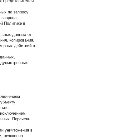
х представителей
ных по запросу
 запроса;
й Политике в
льных данных от
ния, копирования,
мерных действий в
 данных,
редусмотренных
.
сключением
субъекту
ться
 исключением
анных. Перечень
ли уничтожения в
, незаконно