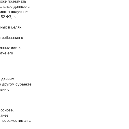
акже принимать
нальные данные в
омента получения
152-ФЗ, в
нных в целях
 требования о
анных или в
тке его
 данных.
о другом субъекте
твии с
 основе.
ранее
 несовместимая с