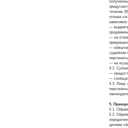
полученны
предусмот
течение 3
отзыва сог
зависимост
— выдвига
продвижени
— на отзыв
прекращен
— обжалов
судебном 
персональ
— на осущ
4.2. Субъ
— предост
— сообщат
4.3. Лица
персональн
законодат
5. Принц
5.1. Обра
5.2. Обра
определен
целями сб