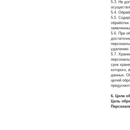
5.3. Не д
осуществл
5.4. Обра
5.5. Соде
обработки
заявленны
5.6. При 
достаточн
персональ
удалению 
5.7. Хран
персональ
срок хран
которого,
данных. О
целей обра
предусмот
6. Цели 
Цель обр
Персонал