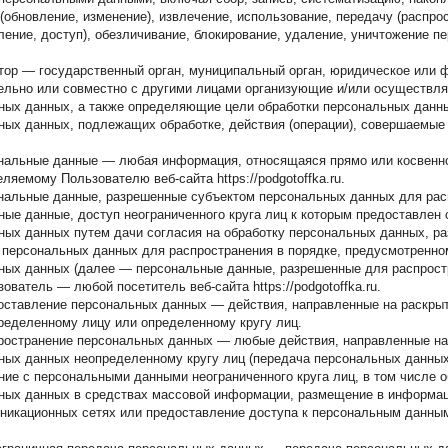
(обновление, изменение), извлечение, использование, передачу (распро
ление, доступ), обезличивание, блокирование, удаление, уничтожение п
атор — государственный орган, муниципальный орган, юридическое или 
ельно или совместно с другими лицами организующие и/или осуществл
ных данных, а также определяющие цели обработки персональных данны
ных данных, подлежащих обработке, действия (операции), совершаемые
ональные данные — любая информация, относящаяся прямо или косвенн
ляемому Пользователю веб-сайта https://podgotoffka.ru.
ональные данные, разрешенные субъектом персональных данных для ра
ные данные, доступ неограниченного круга лиц к которым предоставлен
ных данных путем дачи согласия на обработку персональных данных, р
 персональных данных для распространения в порядке, предусмотренно
ных данных (далее — персональные данные, разрешенные для распрост
зователь — любой посетитель веб-сайта https://podgotoffka.ru.
доставление персональных данных — действия, направленные на раскры
ределенному лицу или определенному кругу лиц.
пространение персональных данных — любые действия, направленные на
ных данных неопределенному кругу лиц (передача персональных данных
ние с персональными данными неограниченного круга лиц, в том числе 
ных данных в средствах массовой информации, размещение в информац
никационных сетях или предоставление доступа к персональным данны