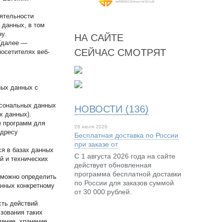
еятельности
 данных, в том
у.
НА САЙТЕ
 (далее —
СЕЙЧАС СМОТРЯТ
осетителях веб-
ных данных с
рсональных данных
НОВОСТИ (136)
х данных).
е программ для
28 июля 2026
адресу
Бесплатная доставка по России
при заказе от
я в базах данных
С 1 августа 2026 года на сайте
й и технических
действует обновленная
программа бесплатной доставки
зможно определить
по России для заказов суммой
нных конкретному
от 30 000 рублей.
сть действий
зования таких
ение, хранение,