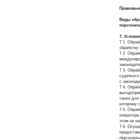
Правовые
Виды обр
персонал
7. Услови
7.1. Обра
обработку
7.2. Обра
междунаро
законодат
7.3. Обра
судебного
с законод
7.4. Обра
выгодопри
также для
которому 
7.5. Обра
оператора
этом не н
7.6. Осущ
предостав
персональ