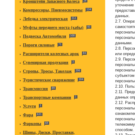
Кронштейн Запасного Колеса
28
уточнение 
Компрессоры, Пневмосистемы
134
предостав
данных.
Лебедка электрическая
351
2.7. Опер
самостоят
Муфты переднего моста (хабы)
93
персональ
Подвеска Автомобиля
508
персональ
данными.
Пороги силовые
71
2.8. Перс
Расширители колесных арок
84
или опреде
2.9. Перс
Сувенирная продукция
3
персональ
персональ
Стропы, Тросы, Такелаж
396
субъектом
Туристическое снаряжение
184
персональ
2.10. Поль
Трансмиссия
89
2.11. Пре
данных оп
Транспортные компании
1
2.12. Рас
Услуги
1
персональ
ознакомле
Фара
631
персональ
Фаркопы
69
телекомму
способом.
Шины, Диски, Проставки,