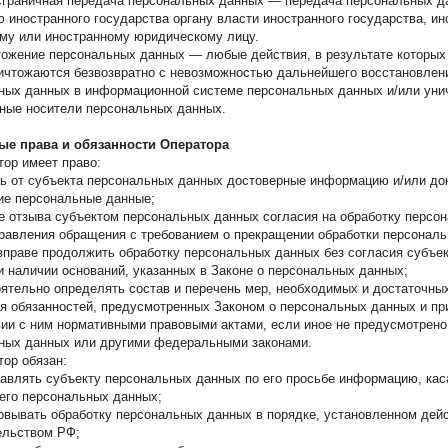
нсграничная передача персональных данных — передача персональных д
ю иностранного государства органу власти иностранного государства, и
му или иностранному юридическому лицу.
чтожение персональных данных — любые действия, в результате которы
ичтожаются безвозвратно с невозможностью дальнейшего восстановлен
ных данных в информационной системе персональных данных и/или ун
ные носители персональных данных.
ые права и обязанности Оператора
тор имеет право:
ь от субъекта персональных данных достоверные информацию и/или до
е персональные данные;
е отзыва субъектом персональных данных согласия на обработку персон
правления обращения с требованием о прекращении обработки персонал
вправе продолжить обработку персональных данных без согласия субъе
и наличии оснований, указанных в Законе о персональных данных;
ятельно определять состав и перечень мер, необходимых и достаточны
я обязанностей, предусмотренных Законом о персональных данных и пр
вии с ним нормативными правовыми актами, если иное не предусмотрено
ных данных или другими федеральными законами.
тор обязан:
авлять субъекту персональных данных по его просьбе информацию, к
 его персональных данных;
овывать обработку персональных данных в порядке, установленном де
ельством РФ;