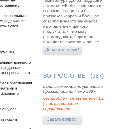
анных на
температуры до -63 градусов и
ностранному
летом до +40.Все крепления и
сварные швы целы и без
х персональные
признаков коррозии.Большое
ия содержания
спасибо всем кто занимался
ичтожаются
изготовлением данного
продукта, так -что могу
рекомендовать, берите не
пожалеете качество хорошее.
Добавить отзыв
кументы,
альных данных, а
ьных данных,
кта персональных
ВОПРОС-ОТВЕТ (387)
х для обеспечения
Есть возможность установки
инятыми в
прожектора на Пежо 308?
 Законом о
без проблем, ставьте если Вы
у нас разрещения
спрашиваете
асающуюся
Задать вопрос
йствующим