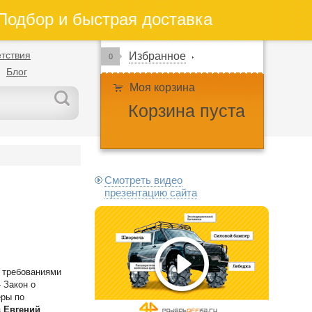
одбор и быстрая доставка
тствия
Избранное
0
Блог
Моя корзина
Корзина пуста
Смотреть видео
презентацию сайта
с требованиями
 Закон о
еры по
 Евгений