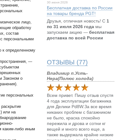
30 июня 2026
странение,
Бесплатная доставка по России
ерсональных
на товары бренда PGT!
Друзья, отличная новость! С
1
физическое лицо,
по 31 июля 2026 года
мы
яющие обработку
запускаем акцию —
бесплатная
х, состав
доставка по всей России
 с персональными
о к определенному
ОТЗЫВЫ (77)
спространения, —
 субъектом
азрешенных
Владимир п.Усть-
м Законом о
Нера(Полюс холода)
ранения).
тие персональных
Всем привет. Пишу отзыв спустя
4 года эксплуатации багажника
 раскрытие
для Делики Pd8W.За все время
) или на
никаких проблем с багажником
обнародование
не было, краска спокойно
ионно-
пережила и дрова и сотни кг
м каким-либо иным
вещей и много всего еще, а
также выдержала крайне низкие