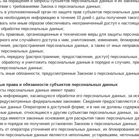
ь на обращения и запросы субъектов персональных данных и их законны
ствии с требованиями Закона о персональных данных;
ь в уполномоченный орган по защите прав субъектов персональных дан
ана необходимую информацию в течение 10 дней с даты получения такого
вать или иным образом обеспечивать неограниченный доступ к настояще
 обработки персональных данных;
ть правовые, организационные и технические меры для защиты персона
ного или случайного доступа к ним, уничтожения, изменения, блокирова
ления, распространения персональных данных, а также от иных неправо
 персональных данных;
ить передачу (распространение, предоставление, доступ) персональных
ь обработку и уничтожить персональные данные в порядке и случаях, п
 персональных данных;
ть иные обязанности, предусмотренные Законом о персональных данных
ые права и обязанности субъектов персональных данных
екты персональных данных имеют право:
ь информацию, касающуюся обработки его персональных данных, за и
предусмотренных федеральными законами. Сведения предоставляются 
ных данных Оператором в доступной форме, и в них не должны содержа
ные данные, относящиеся к другим субъектам персональных данных, за
когда имеются законные основания для раскрытия таких персональных д
и и порядок ее получения установлен Законом о персональных данных;
ть от оператора уточнения его персональных данных, их блокирования и
сли персональные данные являются неполными, устаревшими, неточными