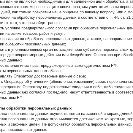
ми или не являются необходимыми для заявленной цели обработки, а т
ренные законом меры по защите своих прав, мы уничтожим ваши персо
0 дней, как только прекратим наше общение по вашему вопросу, или с м
ласия на обработку персональных данных в соответствии с ч. 4-5 ст. 21 
и от того, что произойдет раньше;
ть условие предварительного согласия при обработке персональных да
я на рынке товаров, работ и услуг;
 согласия на обработку персональных данных, а также, на направление
ии обработки персональных данных;
ать в уполномоченный орган по защите прав субъектов персональных д
порядке неправомерные действия или бездействие Оператора при обрабо
ных данных;
ествление иных прав, предусмотренных законодательством РФ.
екты персональных данных обязаны:
авлять Оператору достоверные данные о себе;
ь Оператору об уточнении (обновлении, изменении) своих персональных
, передавшие Оператору недостоверные сведения о себе, либо сведения 
ых данных без согласия последнего, несут ответственность в соответс
ельством РФ.
ипы обработки персональных данных
ботка персональных данных осуществляется на законной и справедливой
ботка персональных данных ограничивается достижением конкретных, за
ных и законных целей. Не допускается обработка персональных данных,
ора персональных данных.