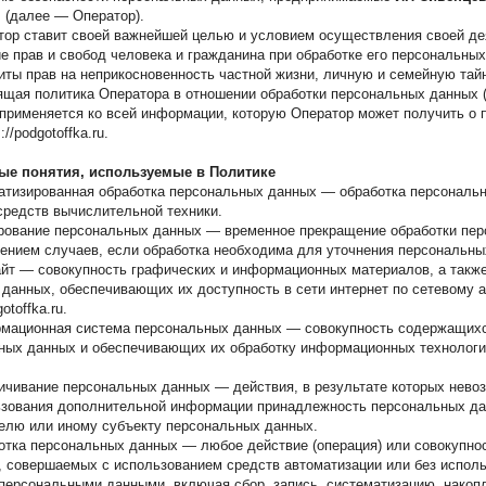
ч
(далее — Оператор).
атор ставит своей важнейшей целью и условием осуществления своей д
е прав и свобод человека и гражданина при обработке его персональных
иты прав на неприкосновенность частной жизни, личную и семейную тайн
оящая политика Оператора в отношении обработки персональных данных
 применяется ко всей информации, которую Оператор может получить о п
://podgotoffka.ru.
ые понятия, используемые в Политике
матизированная обработка персональных данных — обработка персональ
редств вычислительной техники.
ирование персональных данных — временное прекращение обработки пе
чением случаев, если обработка необходима для уточнения персональны
сайт — совокупность графических и информационных материалов, а такж
 данных, обеспечивающих их доступность в сети интернет по сетевому 
gotoffka.ru.
рмационная система персональных данных — совокупность содержащихс
ных данных и обеспечивающих их обработку информационных технологи
личивание персональных данных — действия, в результате которых нево
ьзования дополнительной информации принадлежность персональных да
елю или иному субъекту персональных данных.
ботка персональных данных — любое действие (операция) или совокупно
), совершаемых с использованием средств автоматизации или без исполь
 персональными данными, включая сбор, запись, систематизацию, накопл