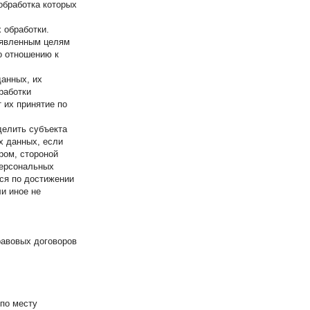
обработка которых
 обработки.
аявленным целям
о отношению к
данных, их
работки
 их принятие по
делить субъекта
х данных, если
ром, стороной
персональных
ся по достижении
и иное не
равовых договоров
 по месту