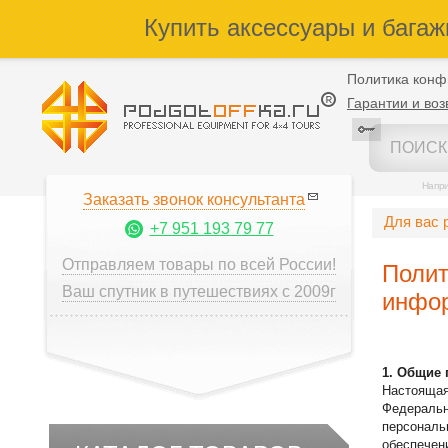
Купить аксессуары и багаж
Политика конф
Гарантии и воз
Напр
Заказать звонок консультанта
Для вас 
+7 951 193 79 77
Отправляем товары по всей России!
Полит
Ваш спутник в путешествиях с 2009г
инфо
1. Общие
Настоящая
Федеральн
персональ
обеспечен