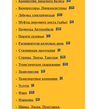
Кронштейн Запасного Колеса
28
Компрессоры, Пневмосистемы
134
Лебедка электрическая
351
Муфты переднего моста (хабы)
93
Подвеска Автомобиля
508
Пороги силовые
71
Расширители колесных арок
84
Сувенирная продукция
3
Стропы, Тросы, Такелаж
396
Туристическое снаряжение
184
Трансмиссия
89
Транспортные компании
1
Услуги
1
Фара
631
Фаркопы
69
Шины, Диски, Проставки,