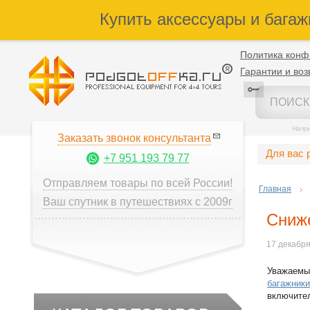
Купить аксессуары и багаж
Политика конф
Гарантии и воз
Напр
Заказать звонок консультанта
Для вас 
+7 951 193 79 77
Отправляем товары по всей России!
Главная
Ваш спутник в путешествиях с 2009г
Сниж
17 декабр
Уважаемы
багажники
включител