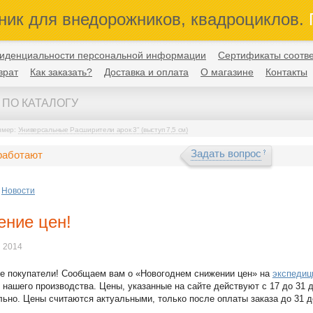
ник для внедорожников, квадроциклов.
П
иденциальности персональной информации
Сертификаты соотве
врат
Как заказать?
Доставка и оплата
О магазине
Контакты
имер:
Универсальные Расширители арок 3" (выступ 7,5 см)
Задать вопрос
работают
Новости
ение цен!
я 2014
е покупатели! Сообщаем вам о «Новогоднем снижении цен» на
экспедиц
нашего производства. Цены, указанные на сайте действуют с 17 до 31 
ьно. Цены считаются актуальными, только после оплаты заказа до 31 д