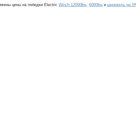
ижены цены на лебедки Electric
Winch 12000lbs
,
6000lbs
и
шноркель на У