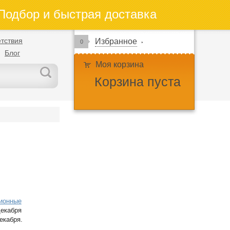
одбор и быстрая доставка
тствия
Избранное
0
Блог
Моя корзина
Корзина пуста
ионные
декабря
екабря.