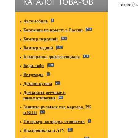
КАТАЛОГ ТОВАРОВ
Так же сн
Автомобиль
1
Багажник на крышу в России
234
Бампер передний
447
Бампер задний
367
Блокировка дифференциала
111
Боди лифт
130
Вездеходы
1
Детали кузова
27
Домкраты реечные и
пневматические
64
Защиты рулевых тяг, картера, РК
и КПП
67
Интерьер, комфорт, отопители
7
Квадроциклы и ATV
35