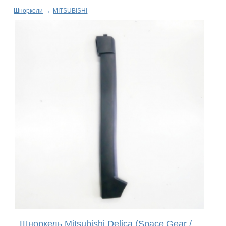
Шноркели
→
MITSUBISHI
Шноркель Mitsubishi Delica (Space Gear /