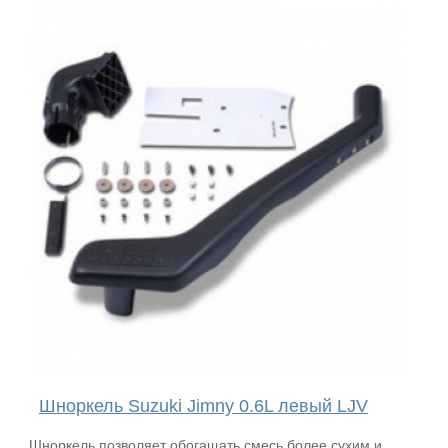
Шноркель Suzuki Jimny 0.6L левый LJV
Шноркель позволяет обогащать смесь более сухим и