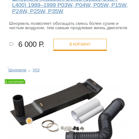
L400) 1989–1999 P03W, P04W, P05W, P15W,
P24W, P25W, P35W
Шноркель позволяет обогащать смесь более сухим и
чистым воздухом, тем самым продлевая жизнь двигателя.
6 000 Р.
В КОРЗИНУ
Шноркели
→
УАЗ
В НАЛИЧИИ