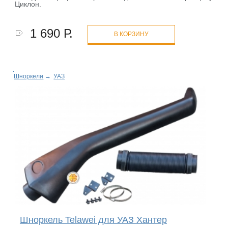
Циклон.
1 690 Р.
В КОРЗИНУ
Шноркели
→
УАЗ
Шноркель Telawei для УАЗ Хантер