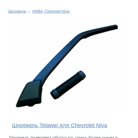
Шноркели
→
НИВА, Chevrolet Niva
Шноркель Telawei для Chevrolet Niva
Шноркель позволяет обогащать смесь более сухим и