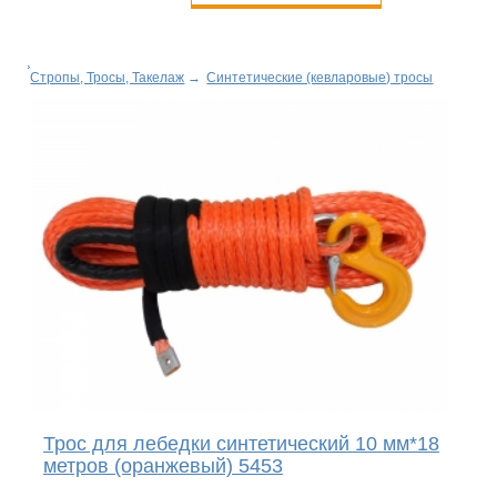
Стропы, Тросы, Такелаж
→
Синтетические (кевларовые) тросы
Трос для лебедки синтетический 10 мм*18
метров (оранжевый) 5453