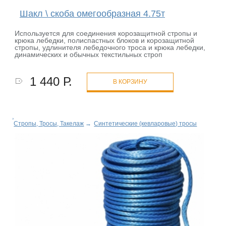
Шакл \ скоба омегообразная 4.75т
Используется для соединения корозащитной стропы и
крюка лебедки, полиспастных блоков и корозащитной
стропы, удлинителя лебедочного троса и крюка лебедки,
динамических и обычных текстильных строп
1 440 Р.
В КОРЗИНУ
Стропы, Тросы, Такелаж
→
Синтетические (кевларовые) тросы