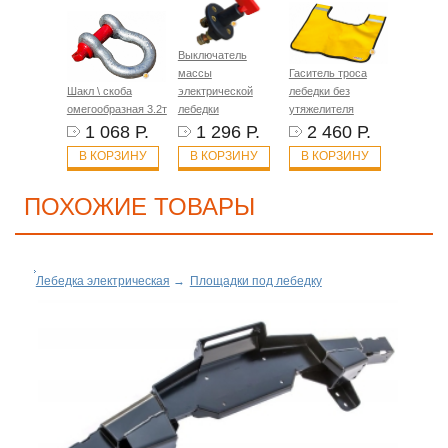
Выключатель
массы
Гаситель троса
Шакл \ скоба
электрической
лебедки без
омегообразная 3.2т
лебедки
утяжелителя
1 068 Р.
1 296 Р.
2 460 Р.
В КОРЗИНУ
В КОРЗИНУ
В КОРЗИНУ
ПОХОЖИЕ ТОВАРЫ
Лебедка электрическая
→
Площадки под лебедку