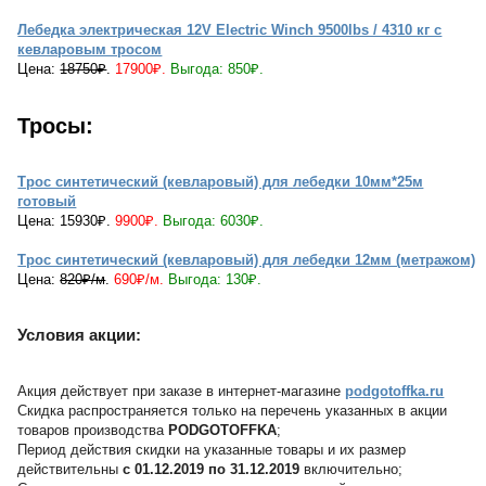
Лебедка электрическая 12V Electric Winch 9500lbs / 4310 кг с
кевларовым тросом
Цена:
18750₽
.
17900₽.
Выгода: 850₽.
Тросы:
Трос синтетический (кевларовый) для лебедки 10мм*25м
готовый
Цена: 15930₽.
9900₽.
Выгода: 6030₽.
Трос синтетический (кевларовый) для лебедки 12мм (метражом)
Цена:
820₽/м
.
690₽/м.
Выгода: 130₽.
Условия акции:
Акция действует при заказе в интернет-магазине
podgotoffka.ru
Скидка распространяется только на перечень указанных в акции
товаров производства
PODGOT
OFF
KA
;
Период действия скидки на указанные товары и их размер
действительны
с 01.12.2019 по 31.12.2019
включительно;