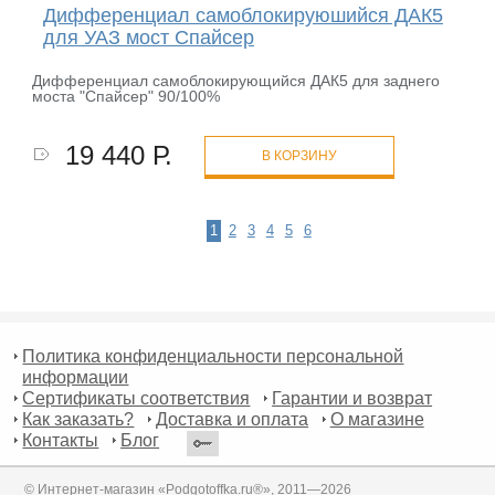
Дифференциал самоблокируюшийся ДАК5
для УАЗ мост Спайсер
Дифференциал самоблокирующийся ДАК5 для заднего
моста "Спайсер" 90/100%
19 440 Р.
В КОРЗИНУ
1
2
3
4
5
6
Политика конфиденциальности персональной
информации
Сертификаты соответствия
Гарантии и возврат
Как заказать?
Доставка и оплата
О магазине
Контакты
Блог
© Интернет-магазин «Podgotoffka.ru®», 2011—2026