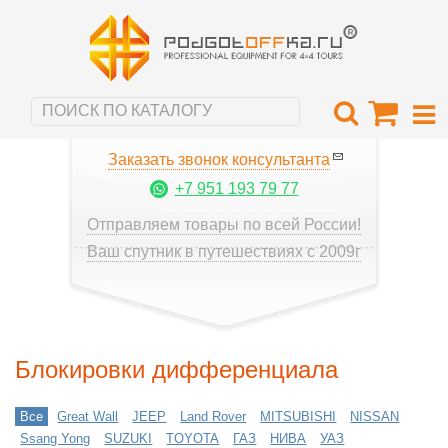
Заказать звонок консультанта
+7 951 193 79 77
Отправляем товары по всей России!
Ваш спутник в путешествиях с 2009г
Блокировки дифференциала
Все
Great Wall
JEEP
Land Rover
MITSUBISHI
NISSAN
Ssang Yong
SUZUKI
TOYOTA
ГАЗ
НИВА
УАЗ