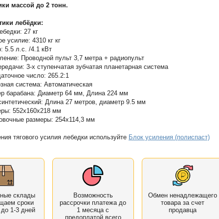
ки массой до 2 тонн.
тики лебёдки:
ебедки: 27 кг
ое усилие: 4310 кг кг
: 5.5 л.с. /4.1 кВт
лениe: Проводной пульт 3,7 метра + радиопульт
ередачи: 3-х ступенчатая зубчатая планетарная система
аточное число: 265.2:1
зная система: Автоматическая
р барабана: Диаметр 64 мм, Длина 224 мм
синтетический: Длина 27 метров, диаметр 9.5 мм
ры: 552x160x218 мм
овочные размеры: 254x114,3 мм
ния тягового усилия лебедки используйте
Блок усиления (полиспаст)
нные склады
Возможность
Обмен ненадлежащего
щаем сроки
рассрочки платежа до
товара за счет
 до 1-3 дней
1 месяца с
продавца
предоплатой всего