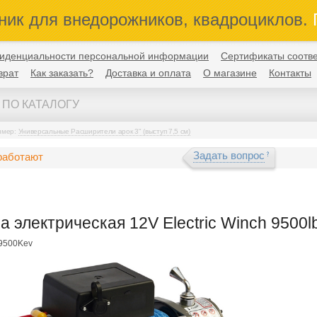
ник для внедорожников, квадроциклов.
П
иденциальности персональной информации
Сертификаты соотве
врат
Как заказать?
Доставка и оплата
О магазине
Контакты
имер:
Универсальные Расширители арок 3" (выступ 7,5 см)
Задать вопрос
работают
а электрическая 12V Electric Winch 9500l
9500Kev