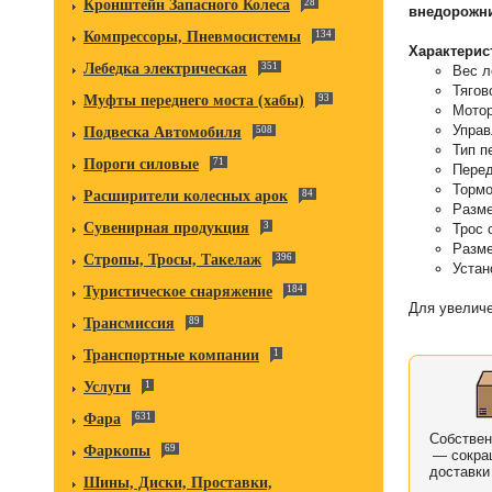
Кронштейн Запасного Колеса
28
внедорожни
Компрессоры, Пневмосистемы
134
Характерис
Лебедка электрическая
351
Вес л
Тягов
Муфты переднего моста (хабы)
93
Мотор
Управ
Подвеска Автомобиля
508
Тип п
Пороги силовые
71
Перед
Тормо
Расширители колесных арок
84
Разме
Сувенирная продукция
3
Трос 
Разме
Стропы, Тросы, Такелаж
396
Устан
Туристическое снаряжение
184
Для увеличе
Трансмиссия
89
Транспортные компании
1
Услуги
1
Фара
631
Собстве
Фаркопы
69
— сокра
доставки
Шины, Диски, Проставки,