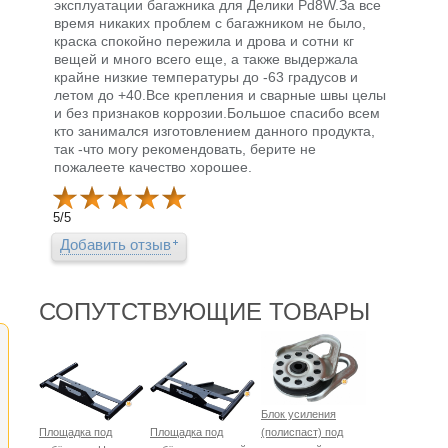
эксплуатации багажника для Делики Pd8W.За все
время никаких проблем с багажником не было,
краска спокойно пережила и дрова и сотни кг
вещей и много всего еще, а также выдержала
крайне низкие температуры до -63 градусов и
летом до +40.Все крепления и сварные швы целы
и без признаков коррозии.Большое спасибо всем
кто занимался изготовлением данного продукта,
так -что могу рекомендовать, берите не
пожалеете качество хорошее.
5
/
5
Добавить отзыв
СОПУТСТВУЮЩИЕ ТОВАРЫ
Блок усиления
Площадка под
Площадка под
(полиспаст) под