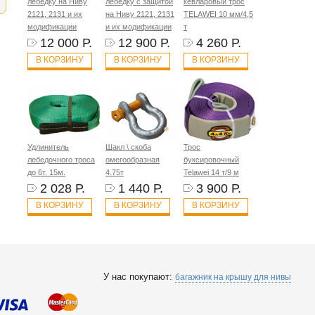
лебёдку на Ниву
лебёдку с защитой
кевларовый трос
2121, 2131 и их
на Ниву 2121, 2131
TELAWEI 10 мм/4,5
модификации
и их модификации
т
12 000 Р.
12 900 Р.
4 260 Р.
В КОРЗИНУ
В КОРЗИНУ
В КОРЗИНУ
Удлинитель
Шакл \ скоба
Трос
лебедочного троса
омегообразная
буксировочный
до 6т. 15м.
4.75т
Telawei 14 т/9 м
2 028 Р.
1 440 Р.
3 900 Р.
В КОРЗИНУ
В КОРЗИНУ
В КОРЗИНУ
У нас покупают:
багажник на крышу для нивы