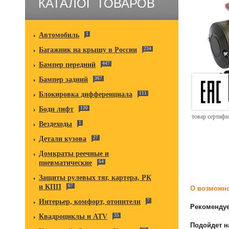
КАТАЛОГ ТОВАРОВ
Автомобиль
1
Багажник на крышу в России
234
Бампер передний
447
Бампер задний
367
Блокировка дифференциала
111
Боди лифт
130
товар сертиф
Вездеходы
1
Детали кузова
27
Домкраты реечные и
пневматические
64
Защиты рулевых тяг, картера, РК
и КПП
67
О возможно
Интерьер, комфорт, отопители
7
Рекоменду
Квадроциклы и ATV
35
Подойдет н