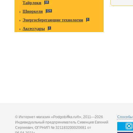
Тайрлоки
18
Шноркели
124
Энергосберегающие технологии
1
Аксессуары
1
© Интернет-магазин «Podgotoffka.ru®», 2011—2026
Способы 
Индивидуальный предприниматель Сивенцев Евгений
Сергеевич, ОГРНИП № 321183200020681 от