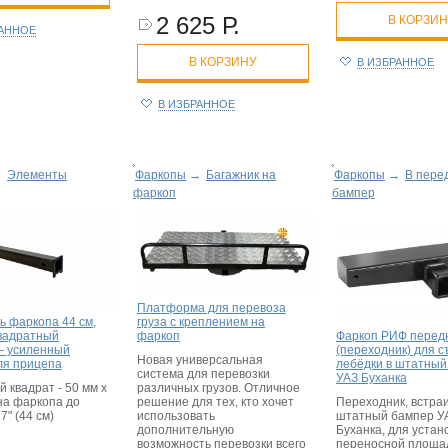
2 625 Р.
В КОРЗИ
РАННОЕ
В КОРЗИНУ
В ИЗБРАННОЕ
В ИЗБРАННОЕ
→
Элементы
Фаркопы
→
Багажник на
Фаркопы
→
В пере
фаркоп
бампер
Платформа для перевоза
ь фаркопа 44 см,
груза с креплением на
Фаркоп РИФ перед
квадратный
фаркоп
(переходник) для 
— усиленный
Новая универсальная
лебёдки в штатный
ля прицепа
система для перевозки
УАЗ Буханка
 квадрат - 50 мм х
различных грузов. Отличное
Переходник, встра
на фаркопа до
решение для тех, кто хочет
штатный бампер У
17" (44 см)
использовать
Буханка, для устан
дополнительную
переносной площа
возможность перевозки всего