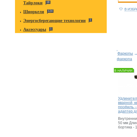
Тайрлоки
18
В ИЗБ
Шноркели
124
Энергосберегающие технологии
1
Аксессуары
1
Фаркопы
фаркопа
В НАЛИЧИИ
Удлинител
вварной, 
профиль 
адаптер д
Внутренний
50 мм Дли
бортика - 