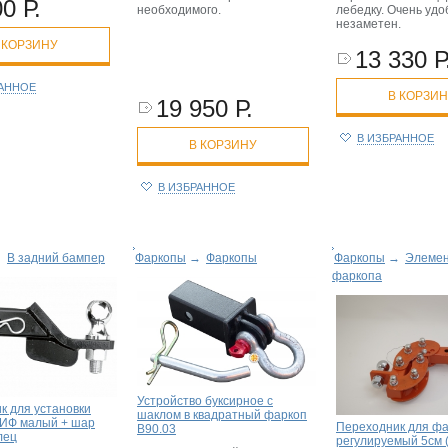
0 Р.
лебедку. Очень удо
необходимого.
незаметен.
 КОРЗИНУ
13 330 Р
РАННОЕ
В КОРЗИ
19 950 Р.
В ИЗБРАННОЕ
В КОРЗИНУ
В ИЗБРАННОЕ
→
В задний бампер
Фаркопы
→
Фаркопы
Фаркопы
→
Элеме
фаркопа
Устройство буксирное с
к для установки
шаклом в квадратный фаркоп
ИФ малый + шар
Переходник для ф
B90.03
лец
регулируемый 5см (