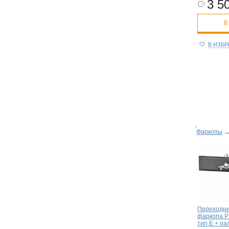
3 50
В
В ИЗБ
Фаркопы
Переходни
фаркопа Р
тип E + па