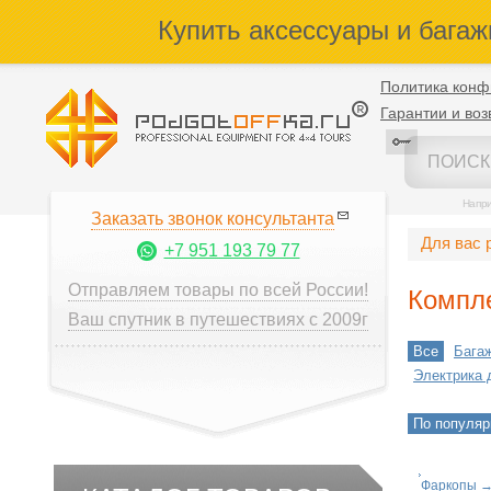
Купить аксессуары и багаж
Политика конф
Гарантии и воз
Напр
Заказать звонок консультанта
Для вас 
+7 951 193 79 77
Отправляем товары по всей России!
Компл
Ваш спутник в путешествиях с 2009г
Все
Бага
Электрика 
По популяр
Фаркопы