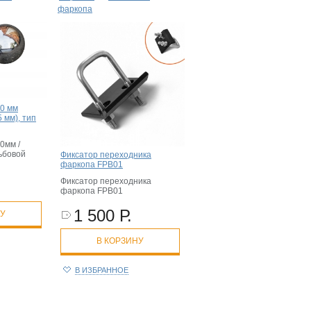
фаркопа
0 мм
 мм), тип
0мм /
ьбовой
Фиксатор переходника
фаркопа FPB01
Фиксатор переходника
фаркопа FPB01
1 500 Р.
НУ
В КОРЗИНУ
В ИЗБРАННОЕ