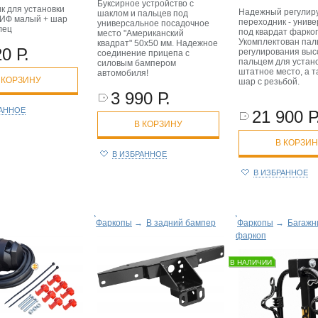
Буксирное устройство с
к для установки
Надежный регулир
шаклом и пальцев под
ИФ малый + шар
переходник - унив
универсальное посадочное
лец
под квардат фарко
место "Американский
Укомплектован пал
квадрат" 50х50 мм. Надежное
0 Р.
регулирования высо
соединение прицепа с
пальцем для устано
силовым бампером
штатное место, а т
автомобиля!
 КОРЗИНУ
шар с резьбой.
3 990 Р.
РАННОЕ
21 900 Р
В КОРЗИНУ
В КОРЗИ
В ИЗБРАННОЕ
В ИЗБРАННОЕ
Фаркопы
→
В задний бампер
Фаркопы
→
Багажн
фаркоп
В НАЛИЧИИ