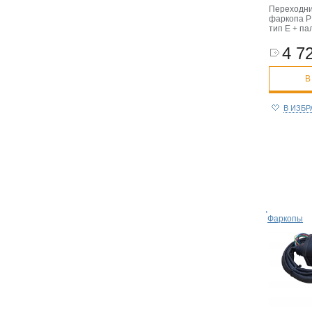
Переходни
фаркопа Р
тип E + па
4 72
В
В ИЗБ
Фаркопы