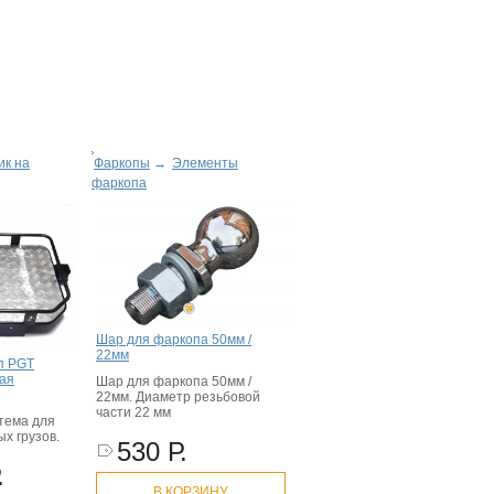
ик на
Фаркопы
→
Элементы
фаркопа
Шар для фаркопа 50мм /
22мм
п PGT
ная
Шар для фаркопа 50мм /
22мм. Диаметр резьбовой
части 22 мм
тема для
х грузов.
530 Р.
.
В КОРЗИНУ