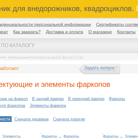
ник для внедорожников, квадроциклов.
П
иденциальности персональной информации
Сертификаты соотве
врат
Как заказать?
Доставка и оплата
О магазине
Контакты
имер:
Универсальные Расширители арок 3" (выступ 7,5 см)
Задать вопрос
работают
ектующие и элементы фаркопов
жник на фаркоп
В задний бампер
В передний бампер
Фаркопы
для фаркопов
Элементы фаркопа
ности
Сначала дешевые
Сначала дорогие
→
Элементы
Фаркопы
→
Фаркопы
Фаркопы
→
Элеме