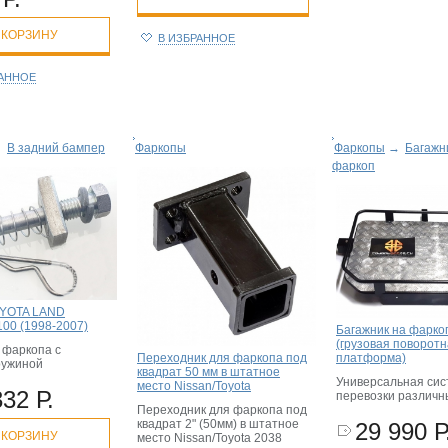
 КОРЗИНУ
В ИЗБРАННОЕ
РАННОЕ
→
В задний бампер
Фаркопы
Фаркопы
→
Багажн
фаркоп
OYOTA LAND
00 (1998-2007)
Багажник на фарко
(грузовая поворот
 фаркопа с
Переходник для фаркопа под
платформа)
ружиной
квадрат 50 мм в штатное
Универсальная сис
место Nissan/Toyota
332 Р.
перевозки различны
Переходник для фаркопа под
квадрат 2" (50мм) в штатное
29 990 Р
 КОРЗИНУ
место Nissan/Toyota 2038