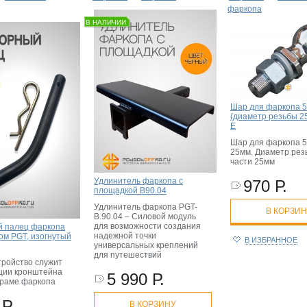
фаркопа
В НАЛИЧИИ
Шар для фаркопа 5
(диаметр резьбы 25
E
Шар для фаркопа 5
25мм. Диаметр рез
части 25мм
Удлинитель фаркопа с
970 Р.
площадкой B90.04
Удлинитель фаркопа PGT-
В КОРЗИ
B.90.04 – Силовой модуль
для возможности создания
 палец фаркопа
надежной точки
ом PGT, изогнутый
В ИЗБРАННОЕ
универсальных креплений
для путешествий
тройство служит
ции кронштейна
5 990 Р.
 раме фаркопа
Р.
В КОРЗИНУ