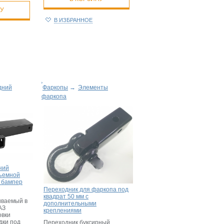
НУ
В ИЗБРАННОЕ
дний
Фаркопы
→
Элементы
фаркопа
ний
съемной
 бампер
Переходник для фаркопа под
квадрат 50 мм с
иваемый в
дополнительными
АЗ
креплениями
овки
дки под
Переходник буксирный