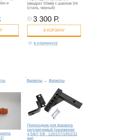
бен и
(квадрат 50мм) с шаклом 3/4
(сталь, черный)
.
3 300 Р.
НУ
В КОРЗИНУ
В ИЗБРАННОЕ
нты
Фаркопы
→
Фаркопы
Переходник для фаркопа
регулируемый (занижение
аркопа
4,5/6/7,5/9 - 120/157/195/232
2)
мм)