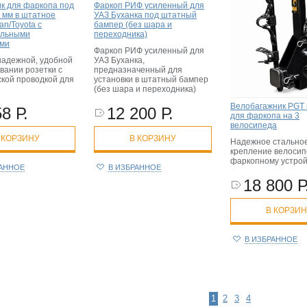
к для фаркопа под
Фаркоп РИФ усиленный для
0 мм в штатное
УАЗ Буханка под штатный
an/Toyota с
бампер (без шара и
ельными
переходника)
ями
Фаркоп РИФ усиленный для
надежной, удобной
УАЗ Буханка,
вании розетки с
предназначенный для
ской проводкой для
установки в штатный бампер
(без шара и переходника)
Велобагажник PGT 
8 Р.
12 200 Р.
для фаркопа на 3
велосипеда
 КОРЗИНУ
В КОРЗИНУ
Надежное стально
крепление велосип
фаркопному устрой
РАННОЕ
В ИЗБРАННОЕ
18 800 Р
В КОРЗИ
В ИЗБРАННОЕ
1
2
3
4