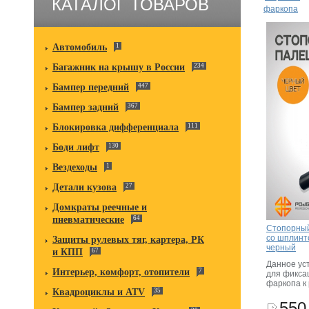
КАТАЛОГ ТОВАРОВ
фаркопа
Автомобиль
1
Багажник на крышу в России
234
Бампер передний
447
Бампер задний
367
Блокировка дифференциала
111
Боди лифт
130
Вездеходы
1
Детали кузова
27
Домкраты реечные и
пневматические
64
Стопорный
со шплинт
Защиты рулевых тяг, картера, РК
черный
и КПП
67
Данное ус
Интерьер, комфорт, отопители
7
для фикса
фаркопа к
Квадроциклы и ATV
35
550 