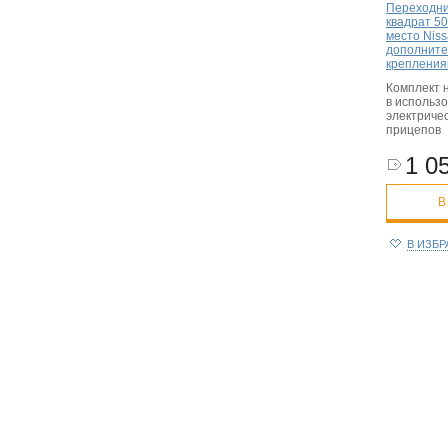
Переходни
квадрат 5
место Niss
дополнит
креплени
Комплект 
в использо
электриче
прицепов
1 05
В
В ИЗБ