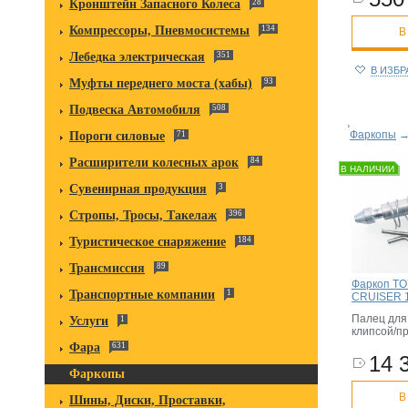
Кронштейн Запасного Колеса
28
Компрессоры, Пневмосистемы
134
В
Лебедка электрическая
351
В ИЗБ
Муфты переднего моста (хабы)
93
Подвеска Автомобиля
508
Фаркопы
Пороги силовые
71
Расширители колесных арок
84
В НАЛИЧИИ
Сувенирная продукция
3
Стропы, Тросы, Такелаж
396
Туристическое снаряжение
184
Трансмиссия
89
Фаркоп T
Транспортные компании
1
CRUISER 1
Палец для
Услуги
1
клипсой/п
Фара
631
14 
Фаркопы
В
Шины, Диски, Проставки,