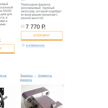
уемый
Переходник фаркопа
ерсальный
регулируемый. Удобный
па 50x50.
аксессуар, который подойдет
ьцем для
ко всем вашим прицепам с
та, и
разной высотой.
вки в
акже
7 770 Р.
В КОРЗИНУ
.
В ИЗБРАННОЕ
НУ
ик на
Фаркопы
→
Элементы
фаркопа