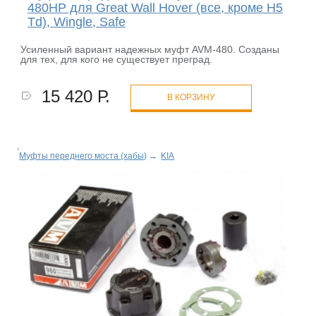
480HP для Great Wall Hover (все, кроме H5
Td), Wingle, Safe
Усиленный вариант надежных муфт AVM-480. Созданы
для тех, для кого не существует преград.
15 420 Р.
В КОРЗИНУ
Муфты переднего моста (хабы)
→
KIA