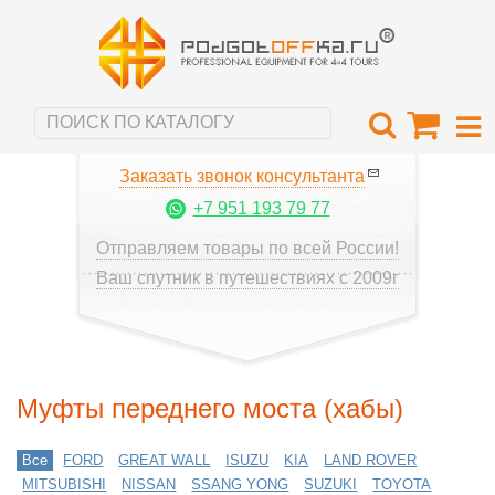
Заказать звонок консультанта
+7 951 193 79 77
Отправляем товары по всей России!
Ваш спутник в путешествиях с 2009г
Муфты переднего моста (хабы)
Все
FORD
GREAT WALL
ISUZU
KIA
LAND ROVER
MITSUBISHI
NISSAN
SSANG YONG
SUZUKI
TOYOTA