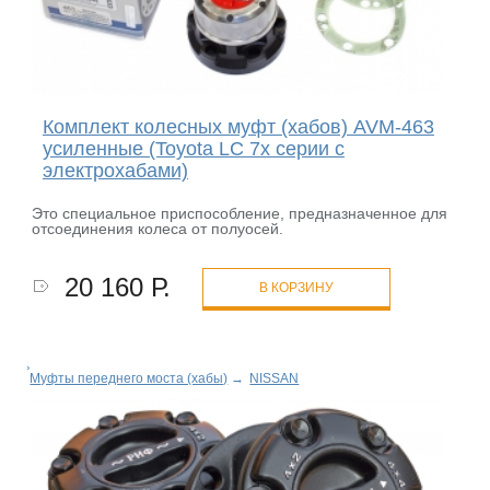
Комплект колесных муфт (хабов) AVM-463
усиленные (Toyota LC 7х серии c
электрохабами)
Это специальное приспособление, предназначенное для
отсоединения колеса от полуосей.
20 160 Р.
В КОРЗИНУ
Муфты переднего моста (хабы)
→
NISSAN