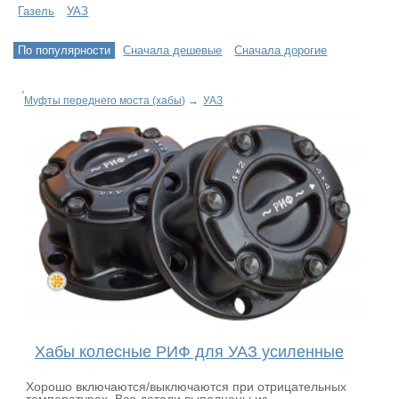
Газель
УАЗ
По популярности
Сначала дешевые
Сначала дорогие
Муфты переднего моста (хабы)
→
УАЗ
Хабы колесные РИФ для УАЗ усиленные
Хорошо включаются/выключаются при отрицательных
температурах. Все детали выполнены из