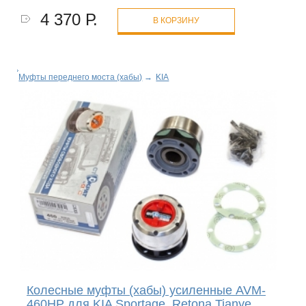
4 370 Р.
В КОРЗИНУ
Муфты переднего моста (хабы)
→
KIA
Колесные муфты (хабы) усиленные AVM-
460HP для KIA Sportage, Retona,Tianye