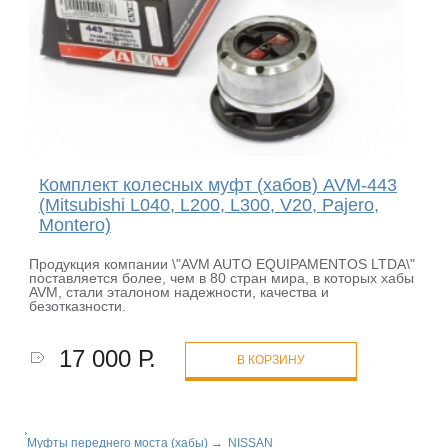
Комплект колесных муфт (хабов) AVM-443
(Mitsubishi L040, L200, L300, V20, Pajero,
Montero)
Продукция компании \"AVM AUTO EQUIPAMENTOS LTDA\"
поставляется более, чем в 80 стран мира, в которых хабы
AVM, стали эталоном надежности, качества и
безотказности.
17 000 Р.
В КОРЗИНУ
Муфты переднего моста (хабы)
→
NISSAN