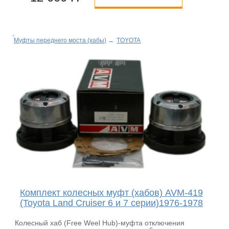
Муфты переднего моста (хабы)
→
TOYOTA
Комплект колесных муфт (хабов) AVM-419
(Toyota Land Cruiser 6 и 7 серии)1976-1978
Колесный хаб (Free Weel Hub)-муфта отключения