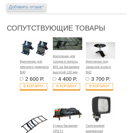
Добавить отзыв
СОПУТСТВУЮЩИЕ ТОВАРЫ
Крепление для
Крепление для
топора и лопаты
Крепление под
реечного домкрата
B41 на багажники
запасное колесо
B40
высотой 120 мм
B42
2 600 Р.
4 400 Р.
3 700 Р.
В КОРЗИНУ
В КОРЗИНУ
В КОРЗИНУ
Сумка багажная
Галогеновая
«PGT»
квадратная