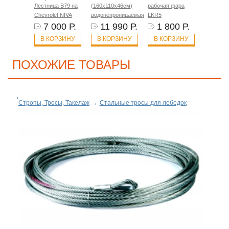
Лестница B79 на
(160х110х46см)
рабочая фара
Chevrolet NIVA
водонепроницаемая
LKR5
7 000 Р.
11 990 Р.
1 800 Р.
В КОРЗИНУ
В КОРЗИНУ
В КОРЗИНУ
ПОХОЖИЕ ТОВАРЫ
Стропы, Тросы, Такелаж
→
Стальные тросы для лебедок