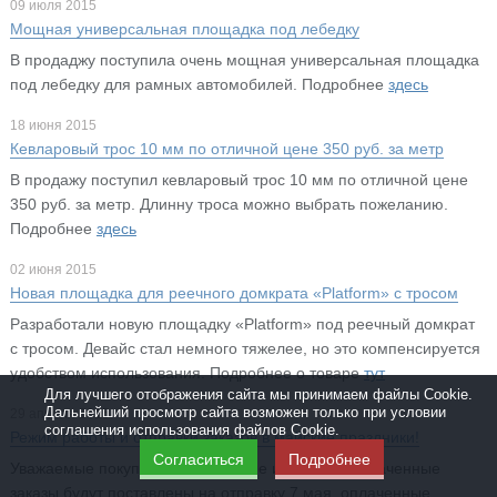
09 июля 2015
Мощная универсальная площадка под лебедку
В продаджу поступила очень мощная универсальная площадка
под лебедку для рамных автомобилей. Подробнее
здесь
18 июня 2015
Кевларовый трос 10 мм по отличной цене 350 руб. за метр
В продажу поступил кевларовый трос 10 мм по отличной цене
350 руб. за метр. Длинну троса можно выбрать пожеланию.
Подробнее
здесь
02 июня 2015
Новая площадка для реечного домкрата «Platform» с тросом
Разработали новую площадку «Platform» под реечный домкрат
с тросом. Девайс стал немного тяжелее, но это компенсируется
удобством использования. Подробнее о товаре
тут
Для лучшего отображения сайта мы принимаем файлы Cookie.
Дальнейший просмотр сайта возможен только при условии
29 апреля 2015
соглашения использования файлов Cookie.
Режим работы и отправки заказов в майские праздники!
Согласиться
Подробнее
Уважаемые покупатели! Все новые и недавно оплаченные
заказы будут поставлены на отправку 7 мая, оплаченные