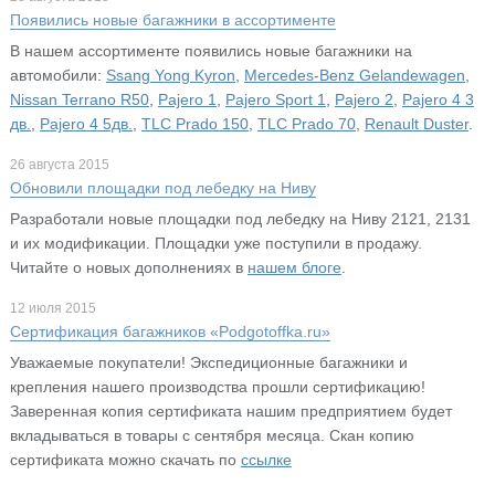
Появились новые багажники в ассортименте
В нашем ассортименте появились новые багажники на
автомобили:
Ssang Yong Kyron
,
Mercedes-Benz Gelandewagen
,
Nissan Terrano R50
,
Pajero 1
,
Pajero Sport 1
,
Pajero 2
,
Pajero 4 3
дв.
,
Pajero 4 5дв.
,
TLC Prado 150
,
TLC Prado 70
,
Renault Duster
.
26 августа 2015
Обновили площадки под лебедку на Ниву
Разработали новые площадки под лебедку на Ниву 2121, 2131
и их модификации. Площадки уже поступили в продажу.
Читайте о новых дополнениях в
нашем блоге
.
12 июля 2015
Сертификация багажников «Podgotoffka.ru»
Уважаемые покупатели! Экспедиционные багажники и
крепления нашего производства прошли сертификацию!
Заверенная копия сертификата нашим предприятием будет
вкладываться в товары с сентября месяца. Скан копию
сертификата можно скачать по
ссылке