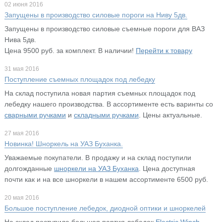
02 июня 2016
Запущены в производство силовые пороги на Ниву 5дв.
Запущены в производство силовые съемные пороги для ВАЗ
Нива 5дв.
Цена 9500 руб. за комплект. В наличии!
Перейти к товару
31 мая 2016
Поступление съемных площадок под лебедку
На склад поступила новая партия съемных площадок под
лебедку нашего производства. В ассортименте есть варинты со
сварными ручками
и
складными ручками
. Цены актуальные.
27 мая 2016
Новинка! Шноркель на УАЗ Буханка.
Уважаемые покупатели. В продажу и на склад поступили
долгожданные
шноркели на УАЗ Буханка
. Цена доступная
почти как и на все шноркели в нашем ассортименте 6500 руб.
20 мая 2016
Большое поступление лебедок, диодной оптики и шноркелей
На склад поступила большая партия лебедок
Electric Winch
,