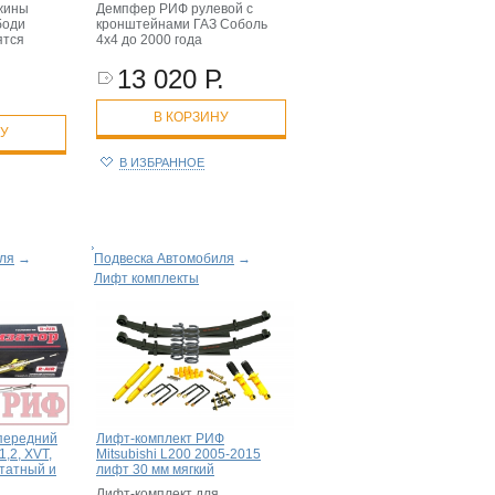
жины
Демпфер РИФ рулевой с
боди
кронштейнами ГАЗ Соболь
ятся
4x4 до 2000 года
13 020 Р.
В КОРЗИНУ
НУ
В ИЗБРАННОЕ
ля
→
Подвеска Автомобиля
→
Лифт комплекты
передний
Лифт-комплект РИФ
,2, XVT,
Mitsubishi L200 2005-2015
татный и
лифт 30 мм мягкий
Лифт-комплект для