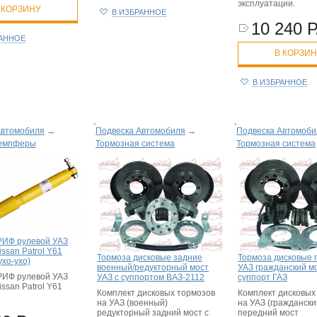
эксплуатации.
 КОРЗИНУ
В ИЗБРАННОЕ
10 240 Р
РАННОЕ
В КОРЗИ
В ИЗБРАННОЕ
Автомобиля
→
Подвеска Автомобиля
→
Подвеска Автомоби
демпферы
Тормозная система
Тормозная система
ИФ рулевой УАЗ
issan Patrol Y61
Тормоза дисковые задние
Тормоза дисковые 
ухо-ухо)
военный/редукторный мост
УАЗ гражданский м
ИФ рулевой УАЗ
УАЗ с суппортом ВАЗ-2112
суппорт ГАЗ
issan Patrol Y61
Комплект дисковых тормозов
Комплект дисковых
на УАЗ (военный)
на УАЗ (граждански
редукторный задний мост с
передний мост