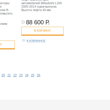
заторы
автомобилей Mitsubishi L200
по
2005-2014 годов выпуска.
огии R-
Высота лифта 40 мм.
повысить
88 600 Р.
соким
В КОРЗИНУ
В ИЗБРАННОЕ
НУ
20
21
22
23
24
25
26