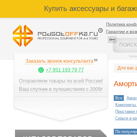
Купить аксессуары и багаж
Политика конф
Гарантии и воз
Напр
Заказать звонок консультанта
Для вас 
+7 951 193 79 77
Отправляем товары по всей России!
Аморти
Ваш спутник в путешествиях с 2009г
Все
Амор
Комплекты
Проставки 
Серьги и к
По популяр