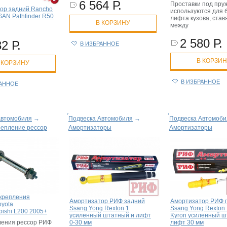
6 564 Р.
Проставки под пру
ор задний Rancho
используются для 
SAN Pathfinder R50
лифта кузова, став
В КОРЗИНУ
между
2 580 Р.
2 Р.
В ИЗБРАННОЕ
В КОРЗИ
 КОРЗИНУ
В ИЗБРАННОЕ
РАННОЕ
Автомобиля
→
Подвеска Автомобиля
→
Подвеска Автомоби
репление рессор
Амортизаторы
Амортизаторы
крепления
Амортизатор РИФ задний
Амортизатор РИФ 
oyota
Ssang Yong Rexton 1
Ssang Yong Rexton 1
ubishi L200 2005+
усиленный штатный и лифт
Kyron усиленный ш
0-30 мм
лифт 30 мм
ления рессор РИФ