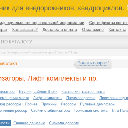
ник для внедорожников, квадроциклов.
П
иденциальности персональной информации
Сертификаты соотве
врат
Как заказать?
Доставка и оплата
О магазине
Контакты
имер:
Универсальные Расширители арок 3" (выступ 7,5 см)
Задать вопрос
работают
заторы, Лифт комплекты и пр.
тизаторы
Втулки, сайлентблоки
Кастор кит, кастор платы
 смещения моста
Лифт комплекты
Пневмоподвеска
Проставки под 
под рессоры
Прочее
Пружины
Рессоры
Рулевые демпферы
репление рессор
Стойки стабилизатора
Тормозная система
Тяги Пан
ности
Сначала дешевые
Сначала дорогие