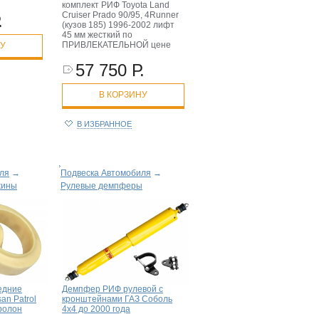
комплект РИФ Toyota Land
Cruiser Prado 90/95, 4Runner
.
(кузов 185) 1996-2002 лифт
45 мм жесткий по
ПРИВЛЕКАТЕЛЬНОЙ цене
НУ
57 750 Р.
В КОРЗИНУ
В ИЗБРАННОЕ
ля
→
Подвеска Автомобиля
→
жины
Рулевые демпферы
едние
Демпфер РИФ рулевой с
an Patrol
кронштейнами ГАЗ Соболь
пролон
4x4 до 2000 года