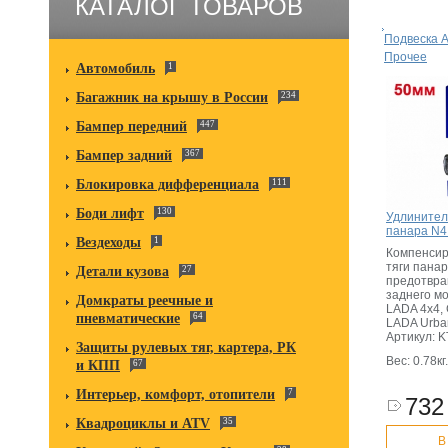
КАТАЛОГ ТОВАРОВ
Подвеска 
Прочее
Автомобиль
1
Багажник на крышу в России
234
Бампер передний
447
Бампер задний
367
Блокировка дифференциала
111
Боди лифт
130
Удлинител
панара N4
Вездеходы
1
Компенсир
тяги пана
Детали кузова
27
предотвр
заднего м
Домкраты реечные и
LADA 4x4, 
пневматические
64
LADA Urba
Артикул: 
Защиты рулевых тяг, картера, РК
Вес: 0.78кг.
и КПП
67
Интерьер, комфорт, отопители
7
732 
Квадроциклы и ATV
35
В