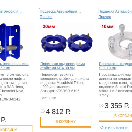
Автомобиля
→
Подвеска Автомобиля
→
Подвеска Автомоби
Прочее
Прочее
ь крепления тяги
Проставки над передними
Проставка в карда
 50 мм
стойками MT4 30 мм
SE1 10 мм
ует угол наклона
Переносят верхнее
Проставка для ком
ра после лифта,
крепление стойки для лифта
длинны по шлицам
ащает смещение
подвески Mitsubishi Triton,
карданного вала, 
оста ВАЗ Нива,
L200 4 поколения.
подвески Suzuki Es
Chevrolet Niva,
Артикул: KTSRSR-6195
Vitara 1 и 2 поколе
n.
Jimny.
Вес: 2.3кг.
KTEXPB-0242
3 355 Р.
4 812 Р.
В КОРЗИ
Р.
В КОРЗИНУ
В ИЗБРАННОЕ
 КОРЗИНУ