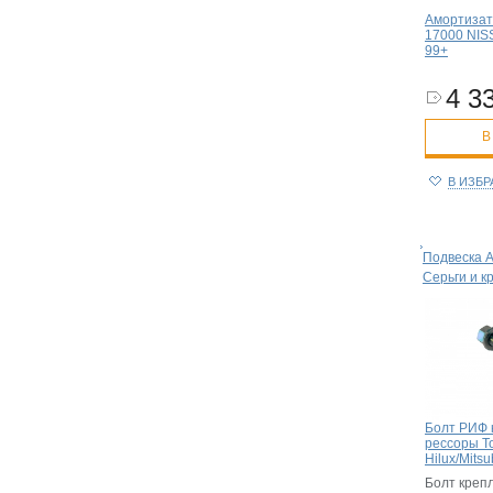
Амортизат
17000 NIS
99+
4 33
В
В ИЗБ
Подвеска 
Серьги и к
Болт РИФ 
рессоры T
Hilux/Mits
Болт креп