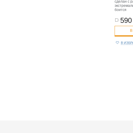
сделан с р
экстремаль
боится
590 
В
В ИЗБ