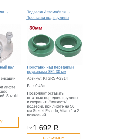
ля
→
Подвеска Автомобиля
→
Проставки под пружины
нный вал
Проставки над передними
пружинами SE1 30 мм
пенсации
Артикул: KTSRSP-2314
Вес: 0.48кг.
при лифте
cudo,
Позволяют оставить
ний, Suzuki
штатные передние пружины
и сохранить "мягкость"
подвески, при лифте на 50
мм Suzuki Escudo, Vitara 1 и 2
поколений.
НУ
1 692 Р.
В КОРЗИНУ