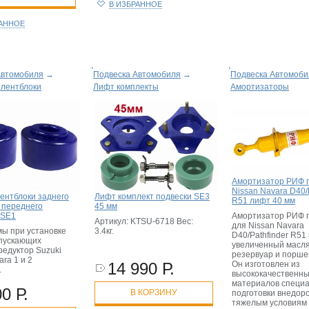
В ИЗБРАННОЕ
РАННОЕ
Автомобиля
→
Подвеска Автомобиля
→
Подвеска Автомоби
йлентблоки
Лифт комплекты
Амортизаторы
Амортизатор РИФ 
Nissan Navara D40/
лентблоки заднего
Лифт комплект подвески SE3
R51 лифт 40 мм
 переднего
45 мм
Амортизатор РИФ 
 SE1
Артикул: KTSU-6718 Вес:
для Nissan Navara
ы при установке
3.4кг.
D40/Pathfinder R51
опускающих
увеличенный масл
редуктор Suzuki
резервуар и порше
ara 1 и 2
Он изготовлен из
14 990 Р.
.
высококачественн
материалов специа
0 Р.
В КОРЗИНУ
подготовки внедор
тяжелым условиям