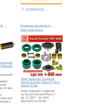
В ИЗБРАННОЕ
ля
→
Подвеска Автомобиля
→
Лифт комплекты
передний
Pathfinder
передний
Лифт комплект подвески
 имеет
Suzuki Escudo-Vitara 97-05 3
яный
двери 50 мм
нь 40 мм.
Лифт комплект подвески
на Suzuki Escudo/Vitara 3
ых
дв. 11.1997 - 04.2005
льно для
(круглый) на 50 мм.
ожника к