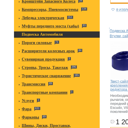
Кронштейн Запасного Колеса
28
Компрессоры, Пневмосистемы
134
В ИЗБ
Лебедка электрическая
351
Муфты переднего моста (хабы)
93
Подвеска 
Подвеска Автомобиля
Втулки, са
Пороги силовые
71
Расширители колесных арок
84
Сувенирная продукция
3
Стропы, Тросы, Такелаж
396
Туристическое снаряжение
185
Твист-сай
Трансмиссия
89
крепления
редуктора
Транспортные компании
1
Необходим
рычагов, 
Услуги
1
передний 
Escudo, Vit
Фара
631
поколений
Фаркопы
69
1 20
Шины, Диски, Проставки,