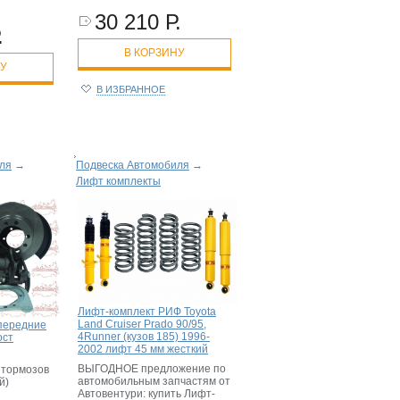
30 210 Р.
.
В КОРЗИНУ
НУ
В ИЗБРАННОЕ
ля
→
Подвеска Автомобиля
→
Лифт комплекты
Лифт-комплект РИФ Toyota
Land Cruiser Prado 90/95,
передние
4Runner (кузов 185) 1996-
ост
2002 лифт 45 мм жесткий
ВЫГОДНОЕ предложение по
 тормозов
автомобильным запчастям от
й)
Автовентури: купить Лифт-