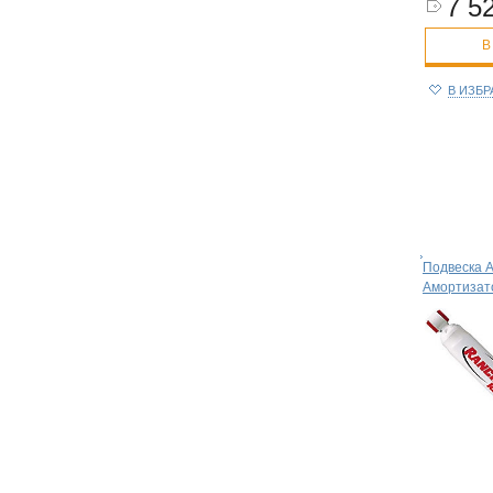
7 52
В
В ИЗБ
Подвеска 
Амортизат