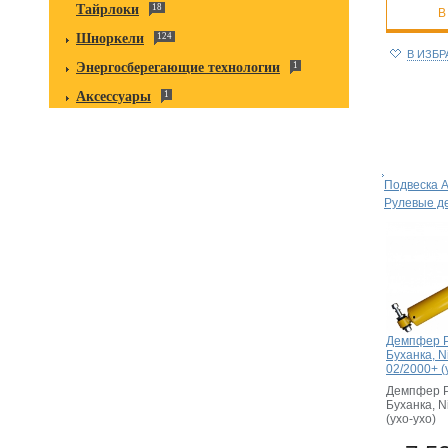
Тайрлоки
18
В
Шноркели
124
В ИЗБ
Энергосберегающие технологии
1
Аксессуары
1
Подвеска 
Рулевые 
Демпфер Р
Буханка, N
02/2000+ (
Демпфер Р
Буханка, N
(ухо-ухо)