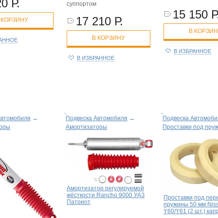
0 Р.
суппортом
15 150 Р
17 210 Р.
 КОРЗИНУ
В КОРЗИ
В КОРЗИНУ
РАННОЕ
В ИЗБРАННОЕ
В ИЗБРАННОЕ
Автомобиля
→
Подвеска Автомобиля
→
Подвеска Автомоби
оры
Амортизаторы
Проставки под пру
Амортизатор регулируемой
жёсткости Rancho 9000 УАЗ
Проставки под пер
Патриот
пружины 50 мм Niss
Y60/Y61 (2 шт.) ка