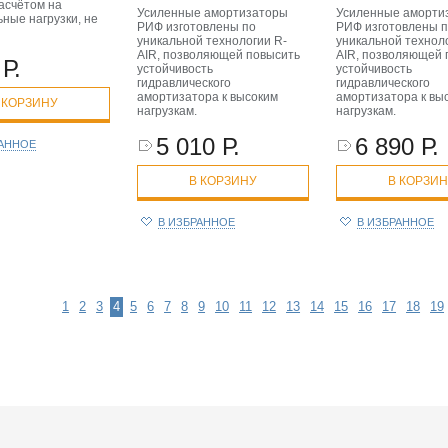
асчётом на
Усиленные амортизаторы
Усиленные аморти
ные нагрузки, не
РИФ изготовлены по
РИФ изготовлены 
уникальной технологии R-
уникальной технол
AIR, позволяющей повысить
AIR, позволяющей 
Р.
устойчивость
устойчивость
гидравлического
гидравлического
амортизатора к высоким
амортизатора к вы
 КОРЗИНУ
нагрузкам.
нагрузкам.
5 010 Р.
6 890 Р.
РАННОЕ
В КОРЗИНУ
В КОРЗИ
В ИЗБРАННОЕ
В ИЗБРАННОЕ
1
2
3
4
5
6
7
8
9
10
11
12
13
14
15
16
17
18
19