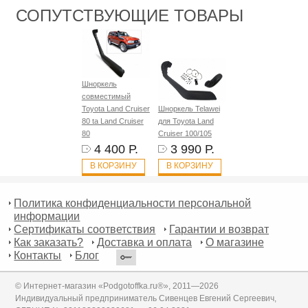
СОПУТСТВУЮЩИЕ ТОВАРЫ
Шноркель
совместимый
Toyota Land Cruiser
Шноркель Telawei
80 ta Land Cruiser
для Toyota Land
80
Cruiser 100/105
4 400 Р.
3 990 Р.
В КОРЗИНУ
В КОРЗИНУ
Политика конфиденциальности персональной
информации
Сертификаты соответствия
Гарантии и возврат
Как заказать?
Доставка и оплата
О магазине
Контакты
Блог
© Интернет-магазин «Podgotoffka.ru®», 2011—2026
Индивидуальный предприниматель Сивенцев Евгений Сергеевич,