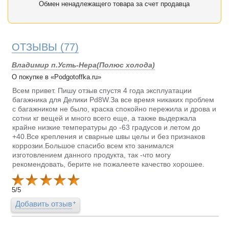
Обмен ненадлежащего товара за счет продавца
ОТЗЫВЫ
(77)
Владимир п.Усть-Нера(Полюс холода)
О покупке в «Podgotoffka.ru»
Всем привет. Пишу отзыв спустя 4 года эксплуатации
багажника для Делики Pd8W.За все время никаких проблем
с багажником не было, краска спокойно пережила и дрова и
сотни кг вещей и много всего еще, а также выдержала
крайне низкие температуры до -63 градусов и летом до
+40.Все крепления и сварные швы целы и без признаков
коррозии.Большое спасибо всем кто занимался
изготовлением данного продукта, так -что могу
рекомендовать, берите не пожалеете качество хорошее.
5
/
5
Добавить отзыв