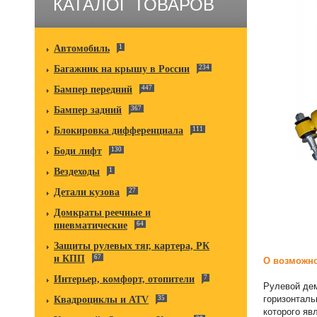
КАТАЛОГ ТОВАРОВ
Автомобиль
1
Багажник на крышу в России
234
Бампер передний
447
Бампер задний
367
Блокировка дифференциала
111
Боди лифт
130
Вездеходы
1
Детали кузова
27
Домкраты реечные и
пневматические
64
Защиты рулевых тяг, картера, РК
и КПП
67
О возможно
Интерьер, комфорт, отопители
7
Рулевой дем
горизонталь
Квадроциклы и ATV
35
которого яв