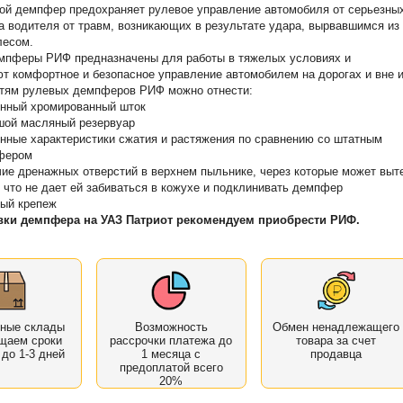
ой демпфер предохраняет рулевое управление автомобиля от серьезны
 а водителя от травм, возникающих в результате удара, вырвавшимся из
лесом.
мпферы РИФ предназначены для работы в тяжелых условиях и
т комфортное и безопасное управление автомобилем на дорогах и вне и
стям рулевых демпферов РИФ можно отнести:
нный хромированный шток
ой масляный резервуар
нные характеристики сжатия и растяжения по сравнению со штатным
фером
ие дренажных отверстий в верхнем пыльнике, через которые может выт
, что не дает ей забиваться в кожухе и подклинивать демпфер
ый крепеж
вки демпфера на УАЗ Патриот рекомендуем приобрести РИФ.
нные склады
Возможность
Обмен ненадлежащего
щаем сроки
рассрочки платежа до
товара за счет
 до 1-3 дней
1 месяца с
продавца
предоплатой всего
20%