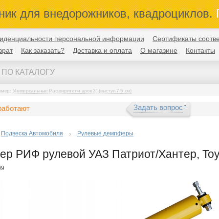
ник для внедорожников, квадроциклов.
П
иденциальности персональной информации
Сертификаты соотве
врат
Как заказать?
Доставка и оплата
О магазине
Контакты
имер:
Универсальные Расширители арок 3" (выступ 7,5 см)
Задать вопрос
работают
Подвеска Автомобиля
Рулевые демпферы
р РИФ рулевой УАЗ Патриот/Хантер, Toyo
09