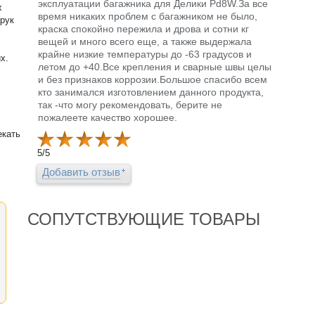
эксплуатации багажника для Делики Pd8W.За все
х
время никаких проблем с багажником не было,
 рук
краска спокойно пережила и дрова и сотни кг
вещей и много всего еще, а также выдержала
крайне низкие температуры до -63 градусов и
х.
летом до +40.Все крепления и сварные швы целы
и без признаков коррозии.Большое спасибо всем
кто занимался изготовлением данного продукта,
так -что могу рекомендовать, берите не
пожалеете качество хорошее.
екать
5
/
5
Добавить отзыв
СОПУТСТВУЮЩИЕ ТОВАРЫ