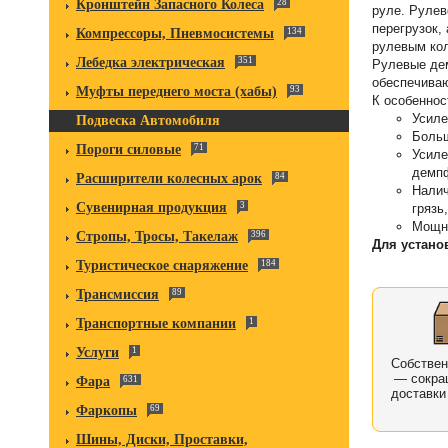
Кронштейн Запасного Колеса
28
руле. Рулев
перегрузок,
Компрессоры, Пневмосистемы
134
рулевым ко
Лебедка электрическая
351
Рулевые де
обеспечиваю
Муфты переднего моста (хабы)
93
К особенно
Усиле
Подвеска Автомобиля
Больш
Пороги силовые
71
Усиле
демп
Расширители колесных арок
84
Налич
Сувенирная продукция
3
грязь
Мощн
Стропы, Тросы, Такелаж
396
Для устано
Туристическое снаряжение
184
Трансмиссия
89
Транспортные компании
1
Услуги
1
Собстве
— сокра
Фара
631
доставки
Фаркопы
69
Шины, Диски, Проставки,