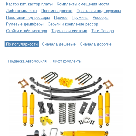
Кастор кит, кастор платы
Комплекты смещения моста
Лифт комплекты
Пневмоподвеска
Проставки под пружины
Проставки под рессоры
Прочее
Пружины
Рессоры
Рулевые демпферы
Серьги и крепление рессор
Стойки стабилизатора
Тормозная система
Тяги Панара
По популярности
Сначала дешевые
Сначала дорогие
Подвеска Автомобиля
→
Лифт комплекты