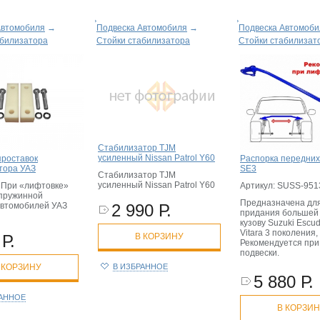
Автомобиля
→
Подвеска Автомобиля
→
Подвеска Автомоби
абилизатора
Стойки стабилизатора
Стойки стабилизат
Стабилизатор TJM
усиленный Nissan Patrol Y60
Распорка передних
проставок
SE3
тора УАЗ
Стабилизатор TJM
усиленный Nissan Patrol Y60
Артикул: SUSS-951
 При «лифтовке»
пружинной
Предназначена дл
автомобилей УАЗ
2 990 Р.
придания большей 
кузову Suzuki Escu
Vitara 3 поколения
Р.
В КОРЗИНУ
Рекомендуется при
подвески.
 КОРЗИНУ
В ИЗБРАННОЕ
5 880 Р.
РАННОЕ
В КОРЗИ