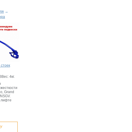
ля
→
ора
 стоек
3
Вес: 4кг.
я
жесткости
do, Grand
, NSGV.
 лифте
НУ