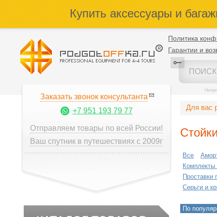
Купить аксессуары и багаж
Политика конф
Гарантии и воз
Напр
Заказать звонок консультанта
Для вас 
+7 951 193 79 77
Отправляем товары по всей России!
Стойки
Ваш спутник в путешествиях с 2009г
Все
Амор
Комплекты
Проставки 
Серьги и к
По популяр