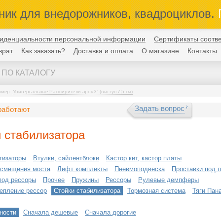
ник для внедорожников, квадроциклов.
П
иденциальности персональной информации
Сертификаты соотве
врат
Как заказать?
Доставка и оплата
О магазине
Контакты
имер:
Универсальные Расширители арок 3" (выступ 7,5 см)
Задать вопрос
работают
 стабилизатора
тизаторы
Втулки, сайлентблоки
Кастор кит, кастор платы
 смещения моста
Лифт комплекты
Пневмоподвеска
Проставки под 
под рессоры
Прочее
Пружины
Рессоры
Рулевые демпферы
репление рессор
Стойки стабилизатора
Тормозная система
Тяги Пан
ности
Сначала дешевые
Сначала дорогие