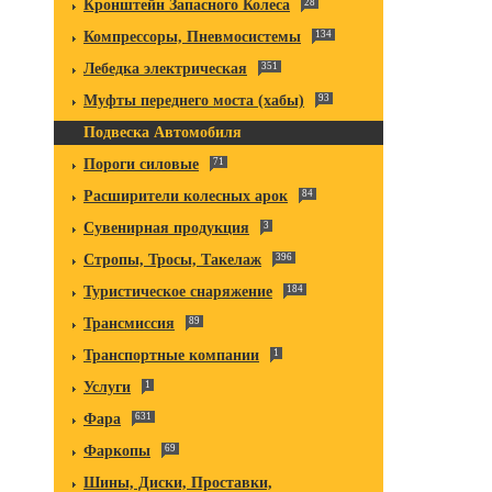
Кронштейн Запасного Колеса
28
Компрессоры, Пневмосистемы
134
Лебедка электрическая
351
Муфты переднего моста (хабы)
93
Подвеска Автомобиля
Пороги силовые
71
Расширители колесных арок
84
Сувенирная продукция
3
Стропы, Тросы, Такелаж
396
Туристическое снаряжение
184
Трансмиссия
89
Транспортные компании
1
Услуги
1
Фара
631
Фаркопы
69
Шины, Диски, Проставки,