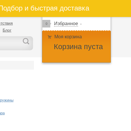
одбор и быстрая доставка
тствия
Избранное
0
Блог
Моя корзина
Корзина пуста
пружины
ара