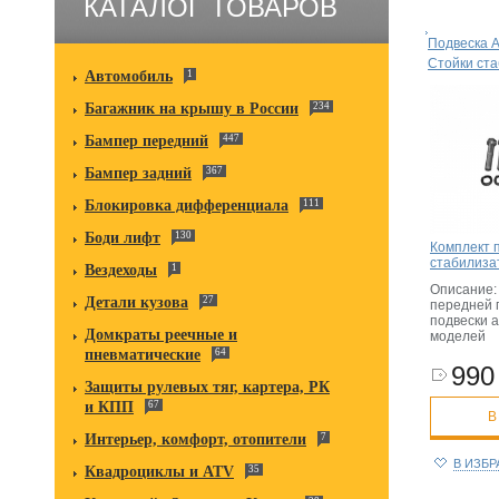
КАТАЛОГ ТОВАРОВ
Подвеска 
Стойки ст
Автомобиль
1
Багажник на крышу в России
234
Бампер передний
447
Бампер задний
367
Блокировка дифференциала
111
Боди лифт
130
Комплект 
стабилиза
Вездеходы
1
Описание:
Детали кузова
27
передней 
подвески 
Домкраты реечные и
моделей
пневматические
64
990 
Защиты рулевых тяг, картера, РК
и КПП
67
В
Интерьер, комфорт, отопители
7
В ИЗБ
Квадроциклы и ATV
35