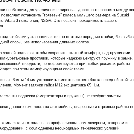
ки необходим для увеличения клиренса - дорожного просвета между з
о позволяет установить "грязевые" колеса большего размера на Suzuki
nd Vitara 3 поколения, NSGV. Это повысит проходимость вашего
ка.
 над стойками устанавливаются на штатные передние стойки, без выби
одной опоры, без использования длинных болтов.
 задней подвески, чтобы сохранить штатный комфорт, над пружинами
полиуретановые проставки, которые надежно центруют пружину в замке.
повышенной твердости, не деформируются при любых режимах работы
обладая при этом демпфирующими свойствами.
ковые болты 14 мм установить вместо верхнего болта передней стойки 
лении. Момент затяжки гайки М12 эксцентрика 65 Н.м.
лементы подвески (амортизаторы и пружины) не требуют замены.
овке данного комплекта на автомобиль, сварочные и отрезные работы н
комплекта изготовлены на профессиональном лазерном, токарном и
борудовании, с соблюдением необходимых технических условий.