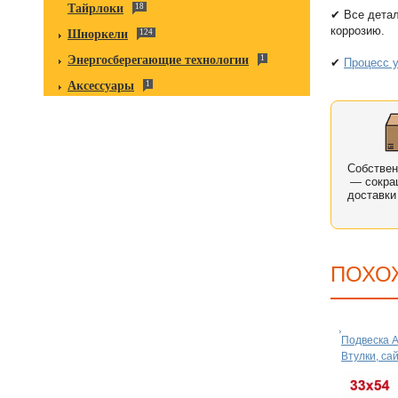
Тайрлоки
18
✔ Все дета
коррозию.
Шноркели
124
Энергосберегающие технологии
1
✔
Процесс у
Аксессуары
1
Собстве
— сокра
доставки
ПОХО
Подвеска 
Втулки, са