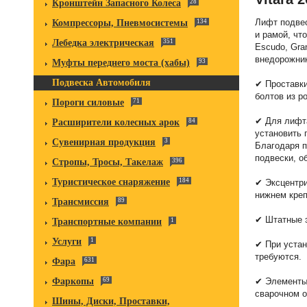
Кронштейн Запасного Колеса
28
Лифт подвес
Компрессоры, Пневмосистемы
134
и рамой, чт
Лебедка электрическая
351
Escudo, Gra
внедорожни
Муфты переднего моста (хабы)
93
Подвеска Автомобиля
✔ Проставки
болтов из р
Пороги силовые
71
✔ Для лифта
Расширители колесных арок
84
установить 
Сувенирная продукция
3
Благодаря 
подвески, 
Стропы, Тросы, Такелаж
396
Туристическое снаряжение
184
✔ Эксцентри
нижнем креп
Трансмиссия
89
✔ Штатные э
Транспортные компании
1
Услуги
1
✔ При устан
требуются.
Фара
631
Фаркопы
69
✔ Элементы 
сварочном о
Шины, Диски, Проставки,