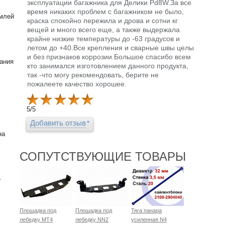
эксплуатации багажника для Делики Pd8W.За все
время никаких проблем с багажником не было,
емлей
краска спокойно пережила и дрова и сотни кг
вещей и много всего еще, а также выдержала
крайне низкие температуры до -63 градусов и
летом до +40.Все крепления и сварные швы целы
и без признаков коррозии.Большое спасибо всем
вания
кто занимался изготовлением данного продукта,
так -что могу рекомендовать, берите не
пожалеете качество хорошее.
5
/
5
Добавить отзыв
на
СОПУТСТВУЮЩИЕ ТОВАРЫ
е
Площадка под
Площадка под
Тяга панара
лебедку MT4
лебедку NN2
усиленная N4