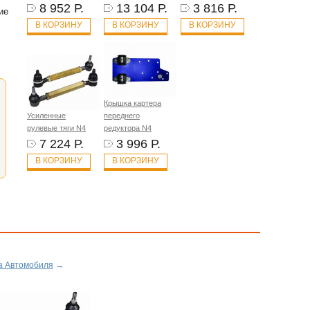
8 952 Р.
13 104 Р.
3 816 Р.
ие
В КОРЗИНУ
В КОРЗИНУ
В КОРЗИНУ
Крышка картера
Усиленные
переднего
рулевые тяги N4
редуктора N4
7 224 Р.
3 996 Р.
В КОРЗИНУ
В КОРЗИНУ
а Автомобиля
→