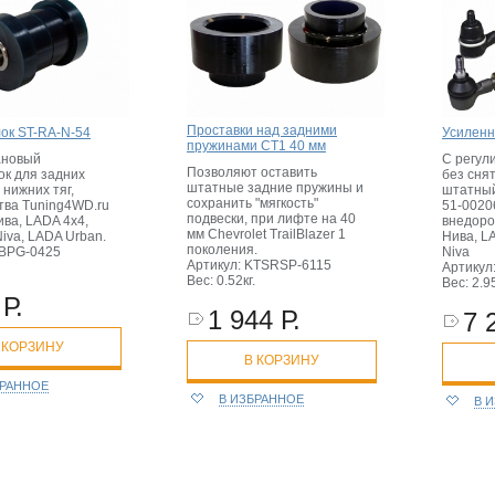
Проставки над задними
ок ST-RA-N-54
Усиленн
пружинами CT1 40 мм
ановый
С регул
Позволяют оставить
ок для задних
без сня
штатные задние пружины и
нижних тяг,
штатный
сохранить "мягкость"
тва Tuning4WD.ru
51-0020
подвески, при лифте на 40
ва, LADA 4x4,
внедоро
мм Chevrolet TrailBlazer 1
Niva, LADA Urban.
Нива, LA
поколения.
SBPG-0425
Niva
Артикул: KTSRSP-6115
Артикул
Вес: 0.52кг.
Вес: 2.95
Р.
1 944 Р.
7 
 КОРЗИНУ
В КОРЗИНУ
БРАННОЕ
В ИЗБРАННОЕ
В 