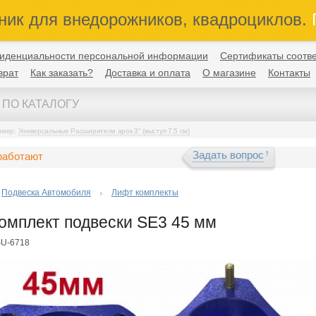
ник для внедорожников, квадроциклов.
П
иденциальности персональной информации
Сертификаты соотве
врат
Как заказать?
Доставка и оплата
О магазине
Контакты
имер:
Универсальные Расширители арок 3" (выступ 7,5 см)
Задать вопрос
работают
Подвеска Автомобиля
Лифт комплекты
омплект подвески SE3 45 мм
SU-6718