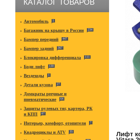
КАТАЛОГ ТОВАРОВ
Автомобиль
1
Багажник на крышу в России
234
Бампер передний
447
Бампер задний
367
Блокировка дифференциала
111
Боди лифт
130
Вездеходы
1
Детали кузова
27
Домкраты реечные и
пневматические
64
Защиты рулевых тяг, картера, РК
и КПП
67
Интерьер, комфорт, отопители
7
Квадроциклы и ATV
35
Лифт к
Vitara 