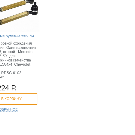
ые рулевые тяги N4
ировкой схождения
тия. Один наконечник
, второй - Mercedes
6-SX. для
жников семейства
DA 4x4, Chevrolet
: RDSG-6103
кг.
224 Р.
В КОРЗИНУ
ИЗБРАННОЕ