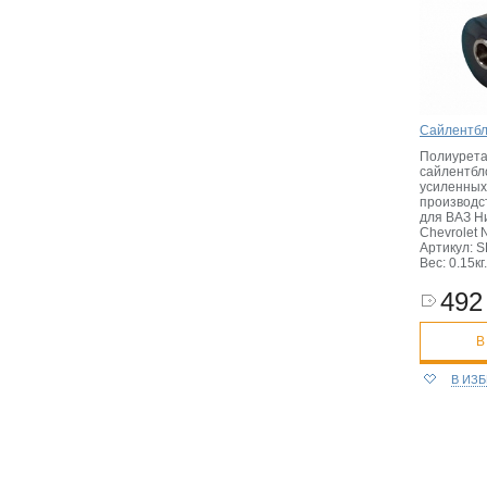
Сайлентбл
Полиурет
сайлентбл
усиленных 
производс
для ВАЗ Ни
Chevrolet 
Артикул: 
Вес: 0.15кг.
492 
В
В ИЗ