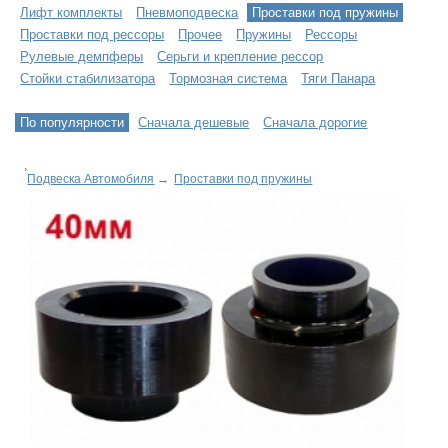
Лифт комплекты
Пневмоподвеска
Проставки под пружины
Проставки под рессоры
Прочее
Пружины
Рессоры
Рулевые демпферы
Серьги и крепление рессор
Стойки стабилизатора
Тормозная система
Тяги Панара
По популярности
Сначала дешевые
Сначала дорогие
Подвеска Автомобиля
→
Проставки под пружины