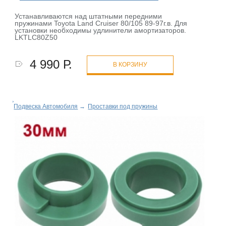
Устанавливаются над штатными передними
пружинами Toyota Land Cruiser 80/105 89-97г.в. Для
установки необходимы удлинители амортизаторов.
LKTLC80Z50
4 990 Р.
В КОРЗИНУ
Подвеска Автомобиля
→
Проставки под пружины