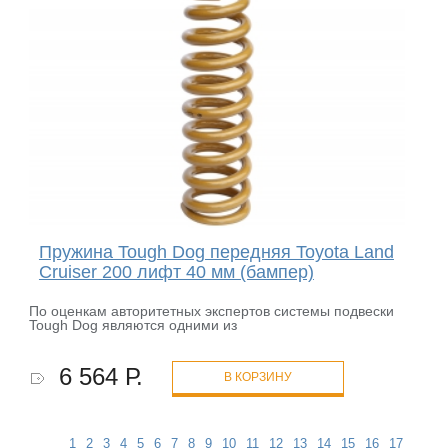
Пружина Tough Dog передняя Toyota Land
Cruiser 200 лифт 40 мм (бампер)
По оценкам авторитетных экспертов системы подвески
Tough Dog являются одними из
6 564 Р.
В КОРЗИНУ
1
2
3
4
5
6
7
8
9
10
11
12
13
14
15
16
17