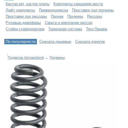
Кастор кит, кастор платы
Комплекты смещения моста
Лифт комплекты
Пневмоподвеска
Проставки под пружины
Проставки под рессоры
Прочее
Пружины
Рессоры
Рулевые демпферы
Серьги и крепление рессор
Стойки стабилизатора
Тормозная система
Тяги Панара
По популярности
Сначала дешевые
Сначала дорогие
Подвеска Автомобиля
→
Пружины