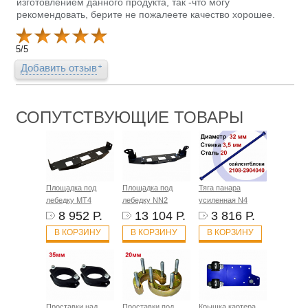
изготовлением данного продукта, так -что могу
рекомендовать, берите не пожалеете качество хорошее.
5
/
5
Добавить отзыв
СОПУТСТВУЮЩИЕ ТОВАРЫ
Площадка под
Площадка под
Тяга панара
лебедку MT4
лебедку NN2
усиленная N4
8 952 Р.
13 104 Р.
3 816 Р.
В КОРЗИНУ
В КОРЗИНУ
В КОРЗИНУ
Проставки над
Проставки под
Крышка картера