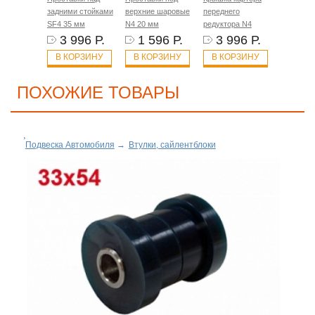
задними стойками
верхние шаровые
переднего
SF4 35 мм
N4 20 мм
редуктора N4
3 996 Р.
1 596 Р.
3 996 Р.
В КОРЗИНУ
В КОРЗИНУ
В КОРЗИНУ
ПОХОЖИЕ ТОВАРЫ
Подвеска Автомобиля
→
Втулки, сайлентблоки