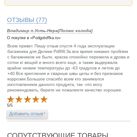
ОТЗЫВЫ
(77)
Владимир п.Усть-Нера(Полюс холода)
О покупке в «Podgotoffka.ru»
Всем привет. Пишу отзыв спустя 4 года эксплуатации
багажника для Делики Pd8W.За все время никаких проблем
с багажником не было, краска спокойно пережила и дрова и
сотни кг вещей и много всего еще, а также выдержала
крайне низкие температуры до -63 градусов и летом до
+40.Все крепления и сварные швы целы и без признаков
коррозии.Большое спасибо всем кто занимался
изготовлением данного продукта, так -что могу
рекомендовать, берите не пожалеете качество хорошее.
5
/
5
Добавить отзыв
СОПУТСТВУЮЩИЕ ТОВАРЫ