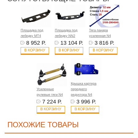
Площадка под
Площадка под
Тяга панара
лебедку MT4
лебедку NN2
усиленная N4
8 952 Р.
13 104 Р.
3 816 Р.
В КОРЗИНУ
В КОРЗИНУ
В КОРЗИНУ
Крышка картера
Усиленные
переднего
рулевые тяги N4
редуктора N4
7 224 Р.
3 996 Р.
В КОРЗИНУ
В КОРЗИНУ
ПОХОЖИЕ ТОВАРЫ