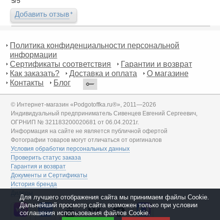
5
/
5
Добавить отзыв
Политика конфиденциальности персональной
информации
Сертификаты соответствия
Гарантии и возврат
Как заказать?
Доставка и оплата
О магазине
Контакты
Блог
© Интернет-магазин «Podgotoffka.ru®», 2011—2026
Индивидуальный предприниматель Сивенцев Евгений Сергеевич,
ОГРНИП № 321183200020681 от 06.04.2021г.
Информация на сайте не является публичной офертой
Фотографии товаров могут отличаться от оригиналов
Условия обработки персональных данных
Проверить статус заказа
Гарантия и возврат
Документы и Сертификаты
История бренда
Дилеры
Для лучшего отображения сайта мы принимаем файлы Cookie.
Дальнейший просмотр сайта возможен только при условии
соглашения использования файлов Cookie.