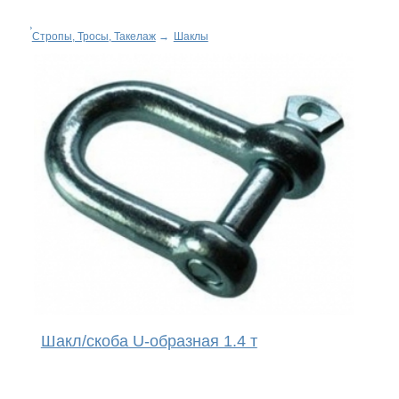
Стропы, Тросы, Такелаж
→
Шаклы
Шакл/скоба U-образная 1.4 т