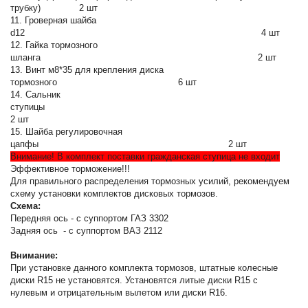
трубку) 2 шт
11. Гроверная шайба
d12 4 шт
12. Гайка тормозного
шланга 2 шт
13. Винт м8*35 для крепления диска
тормозного 6 шт
14. Сальник
ступицы
2 шт
15. Шайба регулировочная
цапфы 2 шт
Внимание! В комплект поставки гражданская ступица не входит
Эффективное торможение!!!
Для правильного распределения тормозных усилий, рекомендуем
схему установки комплектов дисковых тормозов.
Схема:
Передняя ось - с суппортом ГАЗ 3302
Задняя ось - с суппортом ВАЗ 2112
Внимание:
При установке данного комплекта тормозов, штатные колесные
диски R15 не установятся. Установятся литые диски R15 с
нулевым и отрицательным вылетом или диски R16.