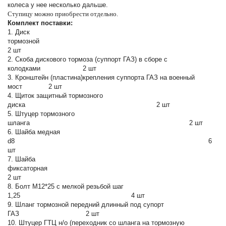
колеса у нее несколько дальше.
Ступицу можно приобрести отдельно.
Комплект поставки:
1. Диск
тормозно
2 шт
2. Скоба дискового тормоза (суппорт ГАЗ) в сборе с
колодками 2 шт
3. Кронштейн (пластина)крепления суппорта ГАЗ на военный
мост 2 шт
4. Щиток защитный тормозного
диска 2 шт
5. Штуцер тормозного
шланга 2 шт
6. Шайба медная
d8 6
шт
7. Шайба
фиксаторна
2 шт
8. Болт М12*25 с мелкой резьбой шаг
1,25 4 шт
9. Шланг тормозной передний длинный под супорт
ГАЗ 2 шт
10. Штуцер ГТЦ н/о (переходник со шланга на тормозную