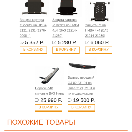
Защита картера
Защита картера
«Sheriff» на НИВА
«Sheriff» на НИВА
Защита РК на
2121, 2131 (1976-
4x4 (ВАЗ 21214-
НИВА 4x4 (ВАЗ
2008 г.)
21230)
21214-21230)
5 352 Р.
5 280 Р.
6 060 Р.
В КОРЗИНУ
В КОРЗИНУ
В КОРЗИНУ
Бампер передний
OJ 02.231.01 на
Пороги РИФ
Нива 2121, 2131 и
силовые ВАЗ Нива
их модификации
25 990 Р.
19 500 Р.
В КОРЗИНУ
В КОРЗИНУ
ПОХОЖИЕ ТОВАРЫ