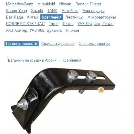
Mercedes-Benz
Mitsubishi
Nissan
Renault Duster
Ssang Yong
Suzuki
TANK
Автобокс
Аксессуары
Ваз Лада
Китай
Крепления
Лестницы
Микроавтобусы
СОЛЛЕРС ST6 / JAC
Тагаз
Тенты
УАЗ Патриот, Пикап
УАЗ Хантер, УАЗ 469, Буханка
Япония
По популярности
Сначала дешевые
Сначала дорогие
Багажник на крышу в России
→
Крепления