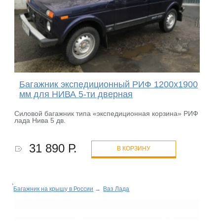
Багажник экспедиционный РИФ 1200х1900
мм для НИВА 5-ти дверная
Силовой багажник типа «экспедиционная корзина» РИФ
лада Нива 5 дв.
31 890 Р.
В КОРЗИНУ
Багажник на крышу в России
→
Ваз Лада