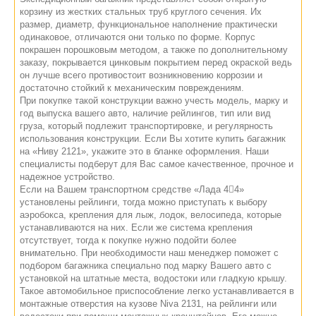
корзину из жестких стальных труб круглого сечения. Их
размер, диаметр, функциональное наполнение практически
одинаковое, отличаются они только по форме. Корпус
покрашен порошковым методом, а также по дополнительному
заказу, покрывается цинковым покрытием перед окраской ведь
он лучше всего противостоит возникновению коррозии и
достаточно стойкий к механическим повреждениям.
При покупке такой конструкции важно учесть модель, марку и
год выпуска вашего авто, наличие рейлингов, тип или вид
груза, который подлежит транспортировке, и регулярность
использования конструкции. Если Вы хотите купить багажник
на «Ниву 2121», укажите это в бланке оформления. Наши
специалисты подберут для Вас самое качественное, прочное и
надежное устройство.
Если на Вашем транспортном средстве «Лада 44»
установлены рейлинги, тогда можно приступать к выбору
аэробокса, крепления для лыж, лодок, велосипеда, которые
устанавливаются на них. Если же система крепления
отсутствует, тогда к покупке нужно подойти более
внимательно. При необходимости наш менеджер поможет с
подбором багажника специально под марку Вашего авто с
установкой на штатные места, водостоки или гладкую крышу.
Такое автомобильное приспособление легко устанавливается в
монтажные отверстия на кузове Niva 2131, на рейлинги или