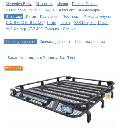
Mercedes-Benz
Mitsubishi
Nissan
Renault Duster
Ssang Yong
Suzuki
TANK
Автобокс
Аксессуары
Ваз Лада
Китай
Крепления
Лестницы
Микроавтобусы
СОЛЛЕРС ST6 / JAC
Тагаз
Тенты
УАЗ Патриот, Пикап
УАЗ Хантер, УАЗ 469, Буханка
Япония
По популярности
Сначала дешевые
Сначала дорогие
Багажник на крышу в России
→
Ваз Лада
ПОД ЗАКАЗ