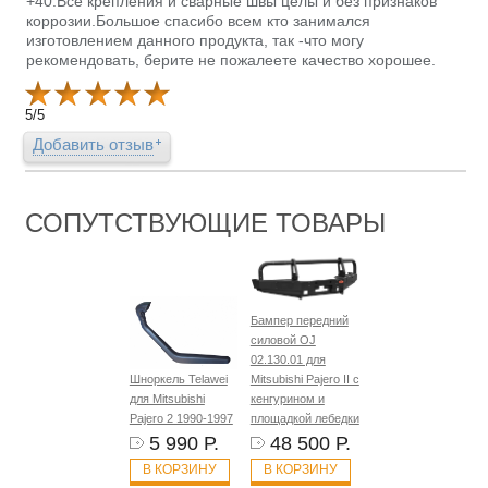
+40.Все крепления и сварные швы целы и без признаков
коррозии.Большое спасибо всем кто занимался
изготовлением данного продукта, так -что могу
рекомендовать, берите не пожалеете качество хорошее.
5
/
5
Добавить отзыв
СОПУТСТВУЮЩИЕ ТОВАРЫ
Бампер передний
силовой OJ
02.130.01 для
Шноркель Telawei
Mitsubishi Pajero II с
для Mitsubishi
кенгурином и
Pajero 2 1990-1997
площадкой лебедки
5 990 Р.
48 500 Р.
В КОРЗИНУ
В КОРЗИНУ