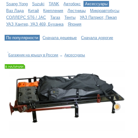
Ssang Yong
Suzuki
TANK
Автобокс
Аксессуары
Ваз Лада
Китай
Крепления
Лестницы
Микроавтобусы
СОЛЛЕРС ST6 / JAC
Тагаз
Тенты
УАЗ Патриот, Пикап
УАЗ Хантер, УАЗ 469, Буханка
Япония
По популярности
Сначала дешевые
Сначала дорогие
Багажник на крышу в России
→
Аксессуары
В НАЛИЧИИ