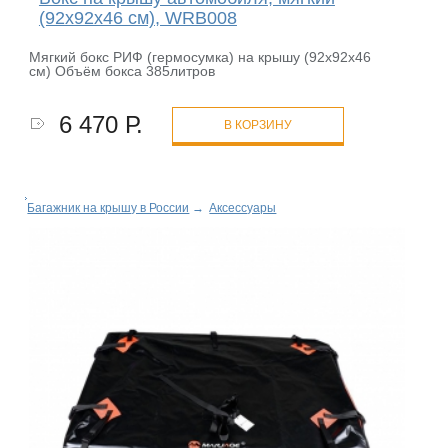
(92x92x46 см), WRB008
Мягкий бокс РИФ (гермосумка) на крышу (92x92x46
см) Объём бокса 385литров
6 470 Р.
В КОРЗИНУ
Багажник на крышу в России
→
Аксессуары