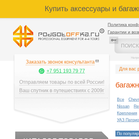
Купить аксессуары и багаж
Политика конф
Гарантии и воз
Напр
Заказать звонок консультанта
Для вас 
+7 951 193 79 77
Отправляем товары по всей России!
багаж
Ваш спутник в путешествиях с 2009г
Все
Chevr
Nissan
Re
Крепления
УАЗ Патрио
По популяр