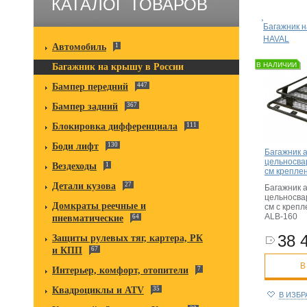
КАТАЛОГ ТОВАРОВ
Багажник н
HAVAL
Автомобиль
1
В НАЛИЧИИ
Багажник на крышу в России
Бампер передний
447
Бампер задний
367
Блокировка дифференциала
111
Боди лифт
130
Багажник 
цельносва
Вездеходы
1
см крепле
Детали кузова
27
Багажник 
цельносва
Домкраты реечные и
см c крепл
ALB-160
пневматические
64
38 
Защиты рулевых тяг, картера, РК
и КПП
67
В
Интерьер, комфорт, отопители
7
Квадроциклы и ATV
35
В ИЗБ