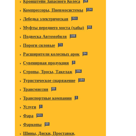
Кронштейн Запасного Колеса
28
Компрессоры, Пневмосистемы
134
Лебедка электрическая
351
Муфты переднего моста (хабы)
93
Подвеска Автомобиля
508
Пороги силовые
71
Расширители колесных арок
84
Сувенирная продукция
3
Стропы, Тросы, Такелаж
396
Туристическое снаряжение
184
Трансмиссия
89
Транспортные компании
1
Услуги
1
Фара
631
Фаркопы
69
Шины, Диски, Проставки,