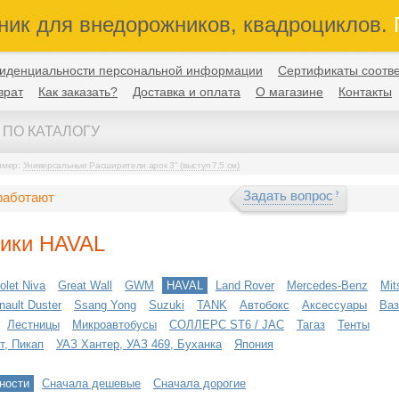
ник для внедорожников, квадроциклов.
П
иденциальности персональной информации
Сертификаты соотве
врат
Как заказать?
Доставка и оплата
О магазине
Контакты
имер:
Универсальные Расширители арок 3" (выступ 7,5 см)
Задать вопрос
работают
ники HAVAL
olet Niva
Great Wall
GWM
HAVAL
Land Rover
Mercedes-Benz
Mit
nault Duster
Ssang Yong
Suzuki
TANK
Автобокс
Аксессуары
Ваз
Лестницы
Микроавтобусы
СОЛЛЕРС ST6 / JAC
Тагаз
Тенты
т, Пикап
УАЗ Хантер, УАЗ 469, Буханка
Япония
ности
Сначала дешевые
Сначала дорогие