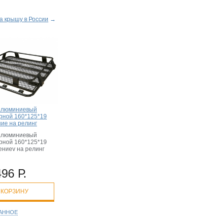
а крышу в России
→
алюминиевый
рной 160*125*19
ние на релинг
алюминиевый
рной 160*125*19
ениеv на релинг
496 Р.
 КОРЗИНУ
РАННОЕ