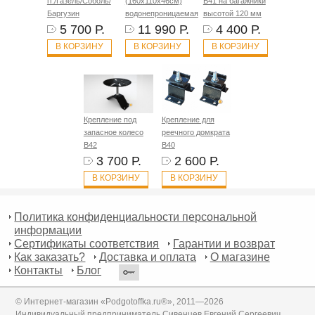
гг./Газель/Соболь/
(160х110х46см)
B41 на багажники
Баргузин
водонепроницаемая
высотой 120 мм
5 700 Р.
11 990 Р.
4 400 Р.
В КОРЗИНУ
В КОРЗИНУ
В КОРЗИНУ
Крепление под
Крепление для
запасное колесо
реечного домкрата
B42
B40
3 700 Р.
2 600 Р.
В КОРЗИНУ
В КОРЗИНУ
Политика конфиденциальности персональной
информации
Сертификаты соответствия
Гарантии и возврат
Как заказать?
Доставка и оплата
О магазине
Контакты
Блог
© Интернет-магазин «Podgotoffka.ru®», 2011—2026
Индивидуальный предприниматель Сивенцев Евгений Сергеевич,