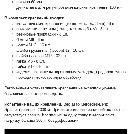
ширина 60 мм
длина паза для регулирования ширины креплений 130 мм
В комплект креплений входит:
металлические крепления (толщ. металла 3 мм) - 8 шт.
прижимные пластины (толщ. металла 3 мм) - 8 шт.
резиновые прокладки - 8 шт.
болты М8 - 8 шт.
болты М12 - 16 шт.
шайба пружинная (гровер) 12 - 16 шт.
шайба плоская М12 - 32 шт.
гайка М8 - 8 шт.
гайка М12 - 16 шт.
изделия покрашены порошковым методом, предварительно
проходят пескоструйную обработку
Рекомендуем устанавливать крепления на эксепидиционные
багажники нашего производства.
Испытание наших креплений.
Вес авто Mercedes-Benz
Sprinter примерно 2000 кг. При изготовлении креплений полностью
отсутствует сварка. Крепления на одну точку выдерживают
нагрузку больше 300 кг без деформации.