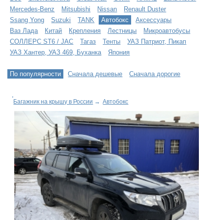
Mercedes-Benz
Mitsubishi
Nissan
Renault Duster
Ssang Yong
Suzuki
TANK
Автобокс
Аксессуары
Ваз Лада
Китай
Крепления
Лестницы
Микроавтобусы
СОЛЛЕРС ST6 / JAC
Тагаз
Тенты
УАЗ Патриот, Пикап
УАЗ Хантер, УАЗ 469, Буханка
Япония
По популярности
Сначала дешевые
Сначала дорогие
Багажник на крышу в России
→
Автобокс