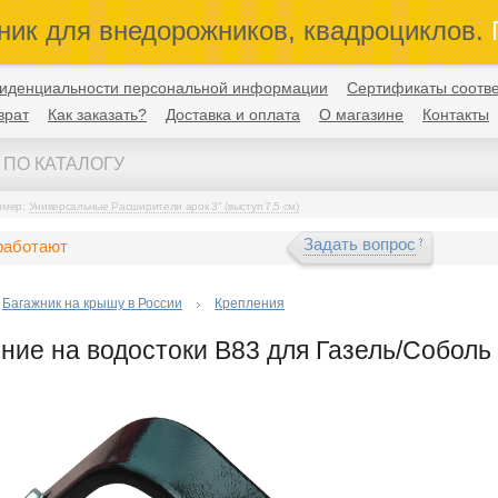
ник для внедорожников, квадроциклов.
П
иденциальности персональной информации
Сертификаты соотве
врат
Как заказать?
Доставка и оплата
О магазине
Контакты
имер:
Универсальные Расширители арок 3" (выступ 7,5 см)
Задать вопрос
работают
Багажник на крышу в России
Крепления
ние на водостоки B83 для Газель/Соболь (