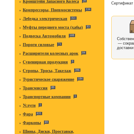
Кронштейн Запасного Колеса
28
Сертификат 
Компрессоры, Пневмосистемы
134
Лебедка электрическая
351
Муфты переднего моста (хабы)
93
Подвеска Автомобиля
508
Собстве
— сокра
Пороги силовые
71
доставки
Расширители колесных арок
84
Сувенирная продукция
3
Стропы, Тросы, Такелаж
396
Туристическое снаряжение
184
Трансмиссия
89
Транспортные компании
1
Услуги
1
Фара
631
Фаркопы
69
Шины, Диски, Проставки,