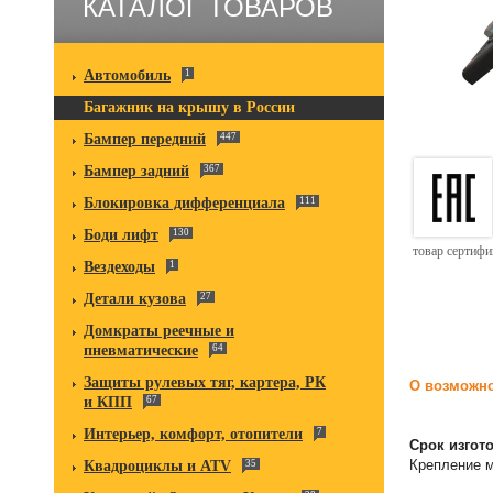
КАТАЛОГ ТОВАРОВ
Автомобиль
1
Багажник на крышу в России
Бампер передний
447
Бампер задний
367
Блокировка дифференциала
111
Боди лифт
130
товар сертиф
Вездеходы
1
Детали кузова
27
Домкраты реечные и
пневматические
64
Защиты рулевых тяг, картера, РК
О возможно
и КПП
67
Интерьер, комфорт, отопители
7
Срок изгот
Крепление м
Квадроциклы и ATV
35