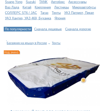
Ssang Yong
Suzuki
TANK
Автобокс
Аксессуары
Ваз Лада
Китай
Крепления
Лестницы
Микроавтобусы
СОЛЛЕРС ST6 / JAC
Тагаз
Тенты
УАЗ Патриот, Пикап
УАЗ Хантер, УАЗ 469, Буханка
Япония
По популярности
Сначала дешевые
Сначала дорогие
Багажник на крышу в России
→
Тенты
ПОД ЗАКАЗ