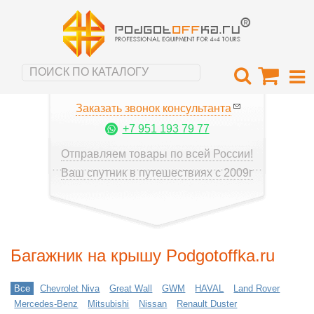
Заказать звонок консультанта
+7 951 193 79 77
Отправляем товары по всей России!
Ваш спутник в путешествиях с 2009г
Багажник на крышу Podgotoffka.ru
Все
Chevrolet Niva
Great Wall
GWM
HAVAL
Land Rover
Mercedes-Benz
Mitsubishi
Nissan
Renault Duster