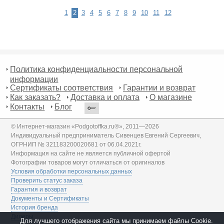
1
2
3
4
5
6
7
8
9
10
11
12
Политика конфиденциальности персональной
информации
Сертификаты соответствия
Гарантии и возврат
Как заказать?
Доставка и оплата
О магазине
Контакты
Блог
© Интернет-магазин «Podgotoffka.ru®», 2011—2026
Индивидуальный предприниматель Сивенцев Евгений Сергеевич,
ОГРНИП № 321183200020681 от 06.04.2021г.
Информация на сайте не является публичной офертой
Фотографии товаров могут отличаться от оригиналов
Условия обработки персональных данных
Проверить статус заказа
Гарантия и возврат
Документы и Сертификаты
История бренда
Дилеры
Для лучшего отображения сайта мы принимаем файлы Cookie.