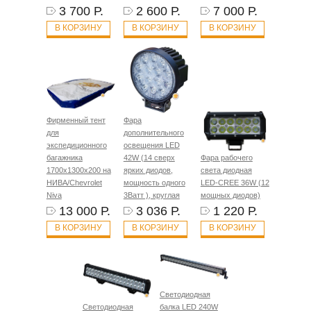
3 700 Р.
2 600 Р.
7 000 Р.
В КОРЗИНУ
В КОРЗИНУ
В КОРЗИНУ
Фирменный тент
Фара
для
дополнительного
экспедиционного
освещения LED
багажника
42W (14 сверх
Фара рабочего
1700х1300х200 на
ярких диодов,
света диодная
НИВА/Chevrolet
мощность одного
LED-CREE 36W (12
Niva
3Ватт ), круглая
мощных диодов)
13 000 Р.
3 036 Р.
1 220 Р.
В КОРЗИНУ
В КОРЗИНУ
В КОРЗИНУ
Светодиодная
Светодиодная
балка LED 240W