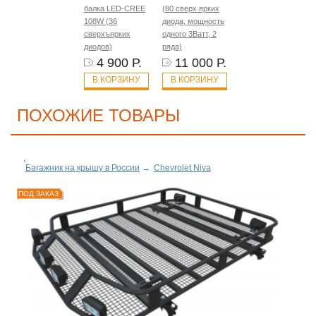
балка LED-CREE
(80 сверх ярких
108W (36
диода, мощность
сверхъярких
одного 3Ватт, 2
диодов)
ряда)
4 900 Р.
11 000 Р.
В КОРЗИНУ
В КОРЗИНУ
ПОХОЖИЕ ТОВАРЫ
Багажник на крышу в России
→
Chevrolet Niva
ПОД ЗАКАЗ