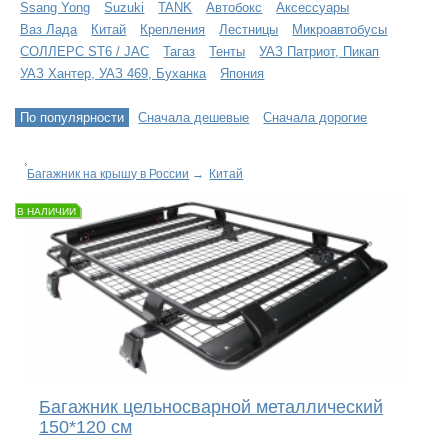
Ssang Yong
Suzuki
TANK
Автобокс
Аксессуары
Ваз Лада
Китай
Крепления
Лестницы
Микроавтобусы
СОЛЛЕРС ST6 / JAC
Тагаз
Тенты
УАЗ Патриот, Пикап
УАЗ Хантер, УАЗ 469, Буханка
Япония
По популярности
Сначала дешевые
Сначала дорогие
Багажник на крышу в России
→
Китай
В НАЛИЧИИ
Багажник цельносварной металлический
150*120 см