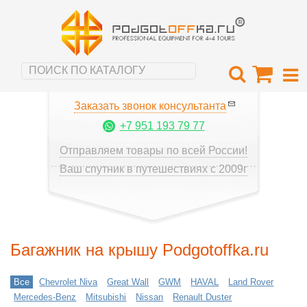
Заказать звонок консультанта
+7 951 193 79 77
Отправляем товары по всей России!
Ваш спутник в путешествиях с 2009г
Багажник на крышу Podgotoffka.ru
Все
Chevrolet Niva
Great Wall
GWM
HAVAL
Land Rover
Mercedes-Benz
Mitsubishi
Nissan
Renault Duster