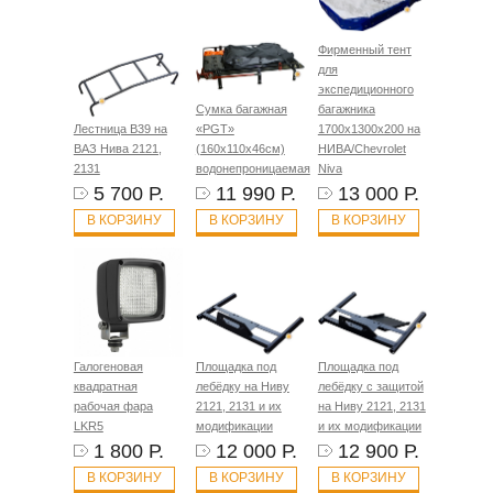
Фирменный тент
для
экспедиционного
Сумка багажная
багажника
Лестница B39 на
«PGT»
1700х1300х200 на
ВАЗ Нива 2121,
(160х110х46см)
НИВА/Chevrolet
2131
водонепроницаемая
Niva
5 700 Р.
11 990 Р.
13 000 Р.
В КОРЗИНУ
В КОРЗИНУ
В КОРЗИНУ
Галогеновая
Площадка под
Площадка под
квадратная
лебёдку на Ниву
лебёдку с защитой
рабочая фара
2121, 2131 и их
на Ниву 2121, 2131
LKR5
модификации
и их модификации
1 800 Р.
12 000 Р.
12 900 Р.
В КОРЗИНУ
В КОРЗИНУ
В КОРЗИНУ