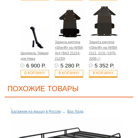
Защита картера
Защита картера
«Sheriff» на НИВА
«Sheriff» на НИВА
Шноркель Telawei
4x4 (ВАЗ 21214-
2121, 2131 (1976-
для Нива
21230)
2008 г.)
6 900 Р.
5 280 Р.
5 352 Р.
В КОРЗИНУ
В КОРЗИНУ
В КОРЗИНУ
ПОХОЖИЕ ТОВАРЫ
Багажник на крышу в России
→
Ваз Лада