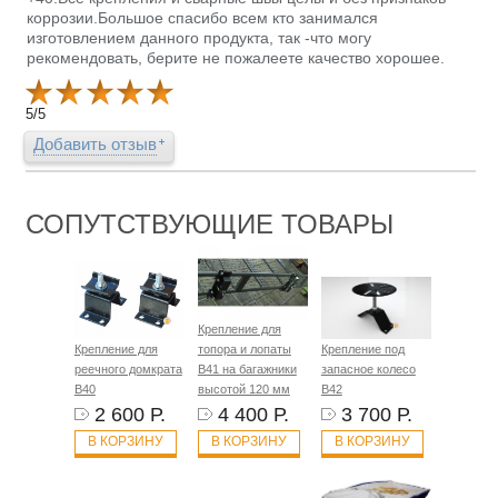
коррозии.Большое спасибо всем кто занимался
изготовлением данного продукта, так -что могу
рекомендовать, берите не пожалеете качество хорошее.
5
/
5
Добавить отзыв
СОПУТСТВУЮЩИЕ ТОВАРЫ
Крепление для
Крепление для
топора и лопаты
Крепление под
реечного домкрата
B41 на багажники
запасное колесо
B40
высотой 120 мм
B42
2 600 Р.
4 400 Р.
3 700 Р.
В КОРЗИНУ
В КОРЗИНУ
В КОРЗИНУ