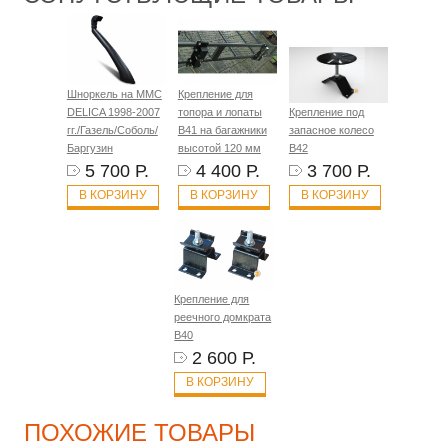
Шноркель на MMC
Крепление для
DELICA 1998-2007
топора и лопаты
Крепление под
гг./Газель/Соболь/
B41 на багажники
запасное колесо
Баргузин
высотой 120 мм
B42
5 700 Р.
4 400 Р.
3 700 Р.
В КОРЗИНУ
В КОРЗИНУ
В КОРЗИНУ
Крепление для
реечного домкрата
B40
2 600 Р.
В КОРЗИНУ
ПОХОЖИЕ ТОВАРЫ