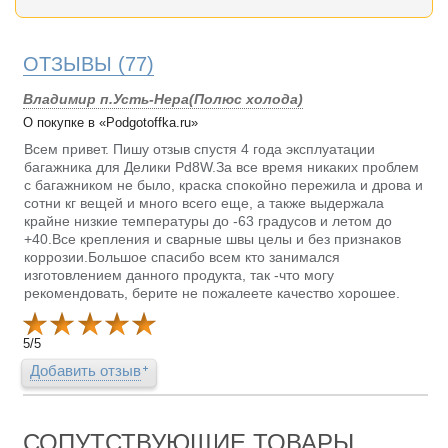
ОТЗЫВЫ
(77)
Владимир п.Усть-Нера(Полюс холода)
О покупке в «Podgotoffka.ru»
Всем привет. Пишу отзыв спустя 4 года эксплуатации
багажника для Делики Pd8W.За все время никаких проблем
с багажником не было, краска спокойно пережила и дрова и
сотни кг вещей и много всего еще, а также выдержала
крайне низкие температуры до -63 градусов и летом до
+40.Все крепления и сварные швы целы и без признаков
коррозии.Большое спасибо всем кто занимался
изготовлением данного продукта, так -что могу
рекомендовать, берите не пожалеете качество хорошее.
5
/
5
Добавить отзыв
СОПУТСТВУЮЩИЕ ТОВАРЫ