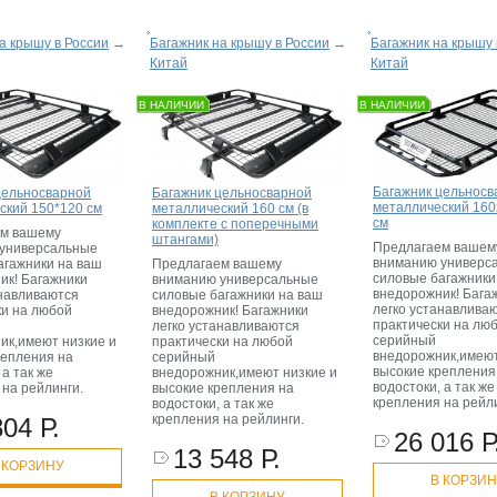
а крышу в России
→
Багажник на крышу в России
→
Багажник на крышу 
Китай
Китай
В НАЛИЧИИ
В НАЛИЧИИ
Багажник цельносв
цельносварной
Багажник цельносварной
металлический 160
ский 150*120 см
металлический 160 см (в
см
комплекте с поперечными
м вашему
штангами)
Предлагаем вашем
универсальные
вниманию универс
агажники на ваш
Предлагаем вашему
силовые багажники
ик! Багажники
вниманию универсальные
внедорожник! Бага
анавливаются
силовые багажники на ваш
легко устанавлива
ки на любой
внедорожник! Багажники
практически на лю
легко устанавливаются
серийный
ик,имеют низкие и
практически на любой
внедорожник,имеют
репления на
серийный
высокие крепления
 а так же
внедорожник,имеют низкие и
водостоки, а так же
 на рейлинги.
высокие крепления на
крепления на рейл
водостоки, а так же
крепления на рейлинги.
804 Р.
26 016 Р
13 548 Р.
 КОРЗИНУ
В КОРЗИ
В КОРЗИНУ