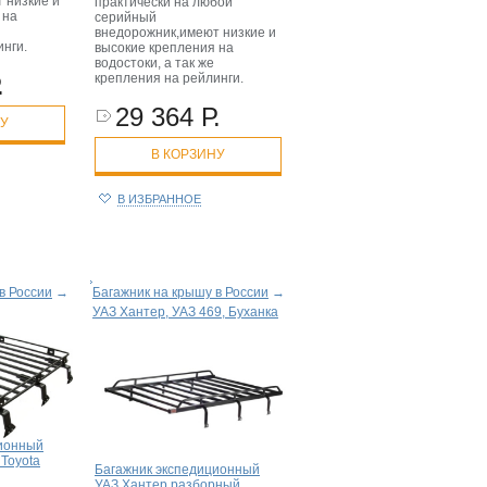
 низкие и
практически на любой
 на
серийный
внедорожник,имеют низкие и
инги.
высокие крепления на
водостоки, а так же
крепления на рейлинги.
.
29 364 Р.
НУ
В КОРЗИНУ
В ИЗБРАННОЕ
в России
→
Багажник на крышу в России
→
УАЗ Хантер, УАЗ 469, Буханка
ционный
Toyota
Багажник экспедиционный
УАЗ Хантер разборный