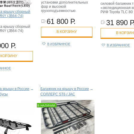
установки дополнительных
силовой багажник 
фар и высокой
«экспедиционная к
грузоподъемностью.
на крышу сборный
РИФ Toyota ТLC 80
MNY (JB64-74)
61 800 Р.
31 890 Р
на крышу сборный
MNY (JB64-74)
В КОРЗИНУ
В КОРЗИ
000 Р.
В ИЗБРАННОЕ
В ИЗБРАННОЕ
 КОРЗИНУ
РАННОЕ
а крышу в России
→
Багажник на крышу в России
→
бусы
СОЛЛЕРС ST6 / JAC
В НАЛИЧИИ