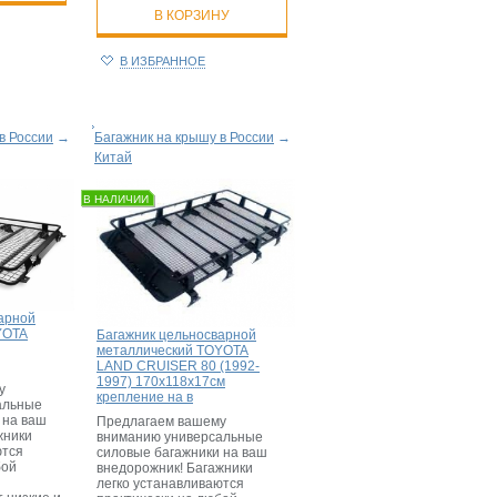
В КОРЗИНУ
В ИЗБРАННОЕ
в России
→
Багажник на крышу в России
→
Китай
В НАЛИЧИИ
арной
YOTA
Багажник цельносварной
металлический TOYOTA
LAND CRUISER 80 (1992-
1997) 170х118х17см
у
крепление на в
альные
 на ваш
Предлагаем вашему
жники
вниманию универсальные
ются
силовые багажники на ваш
бой
внедорожник! Багажники
легко устанавливаются