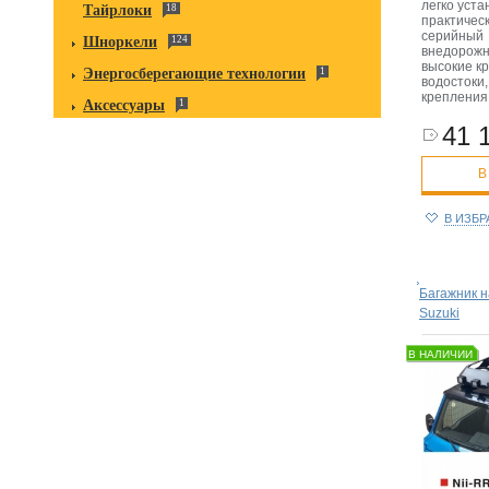
легко уст
Тайрлоки
18
практичес
серийный
Шноркели
124
внедорожн
высокие к
Энергосберегающие технологии
1
водостоки,
крепления
Аксессуары
1
41 
В
В ИЗБ
Багажник н
Suzuki
В НАЛИЧИИ