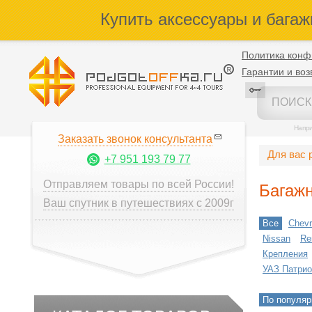
Купить аксессуары и багаж
Политика конф
Гарантии и воз
Напр
Заказать звонок консультанта
Для вас 
+7 951 193 79 77
Отправляем товары по всей России!
Багажн
Ваш спутник в путешествиях с 2009г
Все
Chevr
Nissan
Re
Крепления
УАЗ Патрио
По популяр