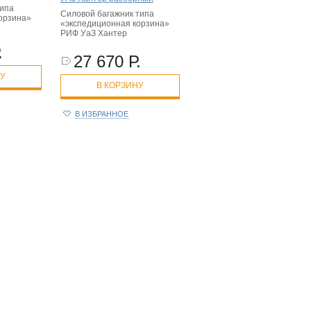
типа
Силовой багажник типа
орзина»
«экспедиционная корзина»
РИФ УаЗ Хантер
.
27 670 Р.
НУ
В КОРЗИНУ
В ИЗБРАННОЕ