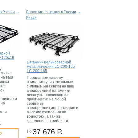
в России
→
Багажник на крышу в России
→
Китай
арной
x125x19
Багажник цельносварной
металлический LC-200-165
у
LC-200-165
альные
 на ваш
Предлагаем вашему
жники
вниманию универсальные
ются
силовые багажники на ваш
бой
внедорожник! Багажники
легко устанавливаются
 низкие и
практически на любой
 на
серийный
внедорожник,имеют низкие и
инги.
высокие крепления на
водостоки, а так же
.
крепления на рейлинги.
37 676 Р.
НУ