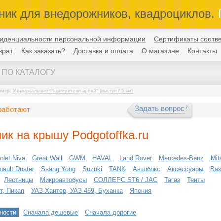
ник для внедорожников, квадроциклов.
П
иденциальности персональной информации
Сертификаты соотве
врат
Как заказать?
Доставка и оплата
О магазине
Контакты
имер:
Универсальные Расширители арок 3" (выступ 7,5 см)
Задать вопрос
работают
ик на крышу Podgotoffka.ru
olet Niva
Great Wall
GWM
HAVAL
Land Rover
Mercedes-Benz
Mit
nault Duster
Ssang Yong
Suzuki
TANK
Автобокс
Аксессуары
Ваз
Лестницы
Микроавтобусы
СОЛЛЕРС ST6 / JAC
Тагаз
Тенты
т, Пикап
УАЗ Хантер, УАЗ 469, Буханка
Япония
ности
Сначала дешевые
Сначала дорогие