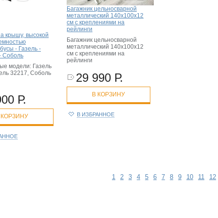
Багажник цельносварной
металлический 140x100x12
см с креплениями на
рейлинги
на крышу, высокой
Багажник цельносварной
емностью
металлический 140x100x12
усы - Газель -
см с креплениями на
- Соболь
рейлинги
ые модели:
Газель
ель 32217, Соболь
29 990 Р.
В КОРЗИНУ
900 Р.
В ИЗБРАННОЕ
 КОРЗИНУ
РАННОЕ
1
2
3
4
5
6
7
8
9
10
11
12