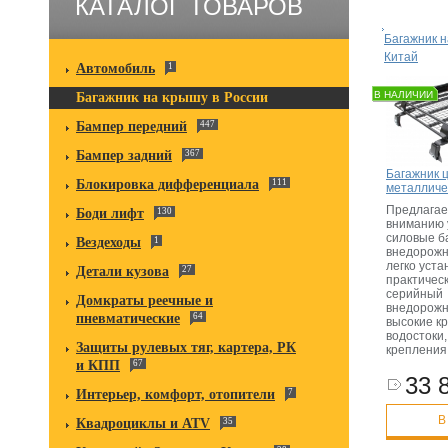
КАТАЛОГ ТОВАРОВ
Багажник н
Китай
Автомобиль
1
В НАЛИЧИИ
Багажник на крышу в России
Бампер передний
447
Бампер задний
367
Багажник 
Блокировка дифференциала
111
металличе
Предлагае
Боди лифт
130
вниманию 
силовые б
Вездеходы
1
внедорожн
легко уст
Детали кузова
27
практичес
серийный
Домкраты реечные и
внедорожн
пневматические
64
высокие к
водостоки,
Защиты рулевых тяг, картера, РК
крепления
и КПП
67
33 
Интерьер, комфорт, отопители
7
В
Квадроциклы и ATV
35