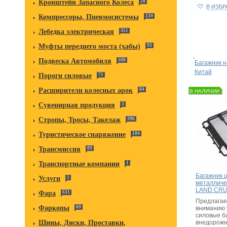
Кронштейн Запасного Колеса
28
В ИЗБ
Компрессоры, Пневмосистемы
134
Лебедка электрическая
351
Муфты переднего моста (хабы)
93
Подвеска Автомобиля
508
Багажник н
Китай
Пороги силовые
71
Расширители колесных арок
84
В НАЛИЧИИ
Сувенирная продукция
3
Стропы, Тросы, Такелаж
396
Туристическое снаряжение
184
Трансмиссия
89
Транспортные компании
1
Багажник 
Услуги
1
металличе
LAND CRU
Фара
631
Предлагае
Фаркопы
69
вниманию 
силовые б
внедорожн
Шины, Диски, Проставки,