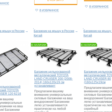
РАННОЕ
В ИЗБРАННОЕ
В ИЗБРАННОЕ
а крышу в России
→
Багажник на крышу в России
→
Багажник на крышу 
Китай
Китай
В НАЛИЧИИ
В НАЛИЧИИ
Багажник цельносварной
Багажник цельносв
металлический TOYOTA
металлический TO
LAND CRUISER 200 (2008-
LAND CRUISER 80
2014) 160x120x19 см
(160x125x19см
устанавливает
цельносварной
Предлагаем вашем
ский TOYOTA
Предлагаем вашему
вниманию универс
ISER 120 6218
вниманию универсальные
силовые багажники
силовые багажники на ваш
внедорожник! Бага
м вашему
внедорожник! Багажники
легко устанавлива
универсальные
легко устанавливаются
практически на лю
агажники на ваш
практически на любой
серийный
ик! Багажники