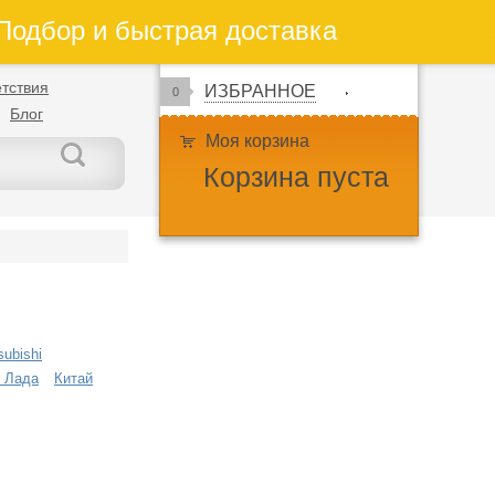
одбор и быстрая доставка
тствия
ИЗБРАННОЕ
0
Блог
Моя корзина
Корзина пуста
subishi
 Лада
Китай