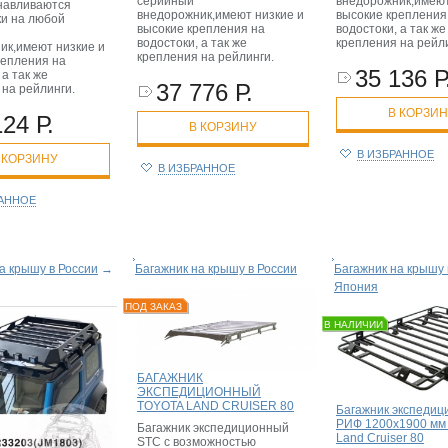
серийный
внедорожник,имеют
анавливаются
внедорожник,имеют низкие и
высокие крепления
ки на любой
высокие крепления на
водостоки, а так же
водостоки, а так же
крепления на рейл
ик,имеют низкие и
крепления на рейлинги.
репления на
35 136 Р
 а так же
37 776 Р.
 на рейлинги.
В КОРЗИ
124 Р.
В КОРЗИНУ
В ИЗБРАННОЕ
 КОРЗИНУ
В ИЗБРАННОЕ
РАННОЕ
а крышу в России
→
Багажник на крышу в России
Багажник на крышу 
Япония
ПОД ЗАКАЗ
В НАЛИЧИИ
БАГАЖНИК
ЭКСПЕДИЦИОННЫЙ
TOYOTA LAND CRUISER 80
Багажник экспеди
РИФ 1200x1900 мм 
Багажник экспедиционный
Land Cruiser 80
STC с возможностью