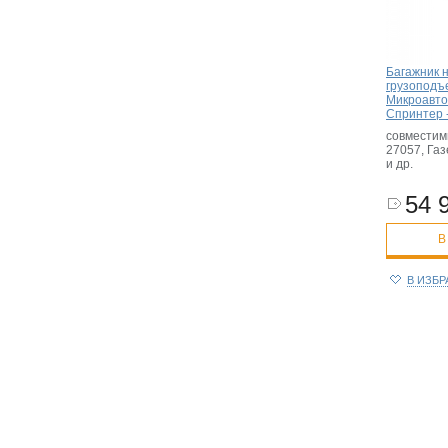
Багажник 
грузоподъ
Микроавтоб
Спринтер 
совместим
27057, Газ
и др.
54 
В
В ИЗБ